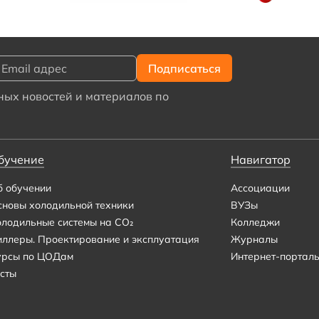
ых новостей и материалов по
бучение
Навигатор
б обучении
Ассоциации
сновы холодильной техники
ВУЗы
олодильные системы на CO₂
Колледжи
иллеры. Проектирование и эксплуатация
Журналы
урсы по ЦОДам
Интернет-портал
сты