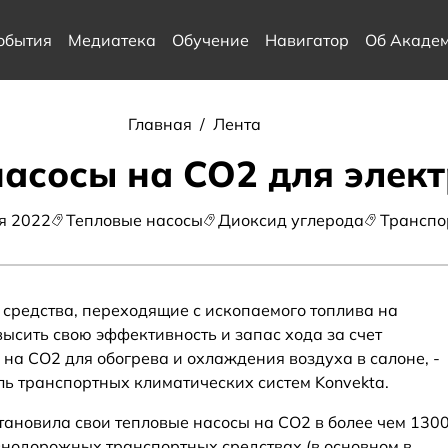
обытия
Медиатека
Обучение
Навигатор
Об Акаде
Главная
/
Лента
асосы на CO2 для элек
я 2022
Тепловые насосы
Диоксид углерода
Транспо
 средства, переходящие с ископаемого топлива на
высить свою эффективность и запас хода за счет
на CO2 для обогрева и охлаждения воздуха в салоне, -
ь транспортных климатических систем Konvekta.
тановила свои тепловые насосы на CO2 в более чем 130
знодорожных транспортных средствах (в основном в