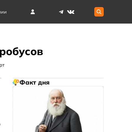
мии
тробусов
рт
Факт дня
0