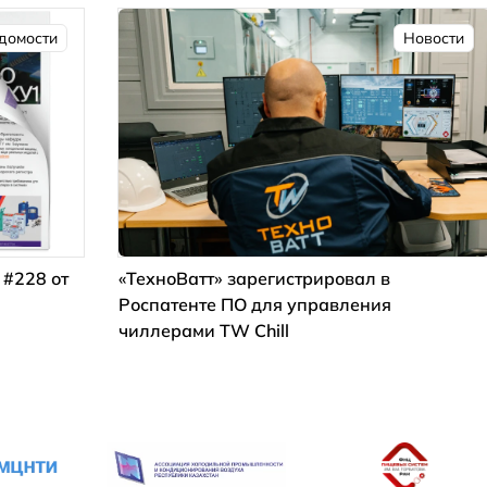
домости
Новости
 #228 от
«ТехноВатт» зарегистрировал в
Роспатенте ПО для управления
чиллерами TW Chill