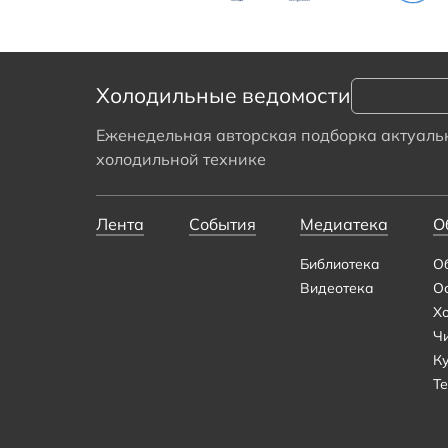
Холодильные ведомости
Еженедельная авторская подборка актуальн
холодильной технике
Лента
События
Медиатека
О
Библиотека
О
Видеотека
О
Х
Ч
К
Те