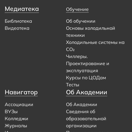
Медиатека
Обучение
Библиотека
Об обучении
Видеотека
Основы холодильной
техники
Холодильные системы на
CO₂
Чиллеры.
Проектирование и
эксплуатация
Курсы по ЦОДам
Тесты
Навигатор
Об Академии
Ассоциации
Об Академии
ВУЗы
Сведения об
Колледжи
образовательной
Журналы
организации