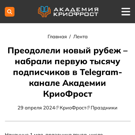
Главная
/
Лента
Преодолели новый рубеж –
набрали первую тысячу
подписчиков в Telegram-
канале Академии
КриоФрост
29 апреля 2024
КриоФрост
Праздники
Накануне 1 мая, праздника труда, число