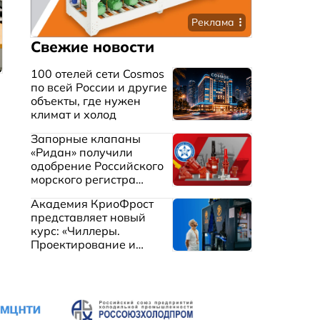
Реклама
Свежие новости
100 отелей сети Cosmos
по всей России и другие
объекты, где нужен
климат и холод
Запорные клапаны
«Ридан» получили
одобрение Российского
морского регистра
судоходства
Академия КриоФрост
представляет новый
курс: «Чиллеры.
Проектирование и
эксплуатация систем
охлаждения жидкостей»