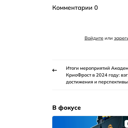
Комментарии 0
Войдите
или
зарег
Итоги мероприятий Акаде
КриоФрост в 2024 году: вз
достижения и перспективы
В фокусе