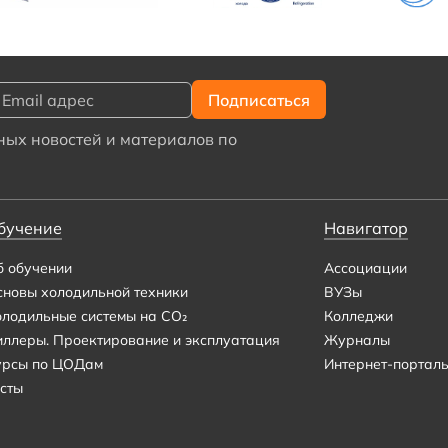
ых новостей и материалов по
бучение
Навигатор
б обучении
Ассоциации
сновы холодильной техники
ВУЗы
олодильные системы на CO₂
Колледжи
иллеры. Проектирование и эксплуатация
Журналы
урсы по ЦОДам
Интернет-портал
сты