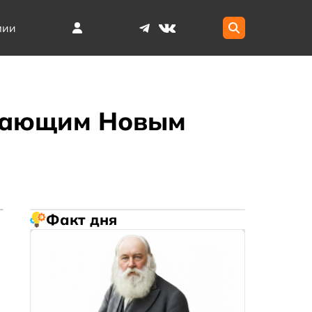
мии
упающим Новым
Факт дня