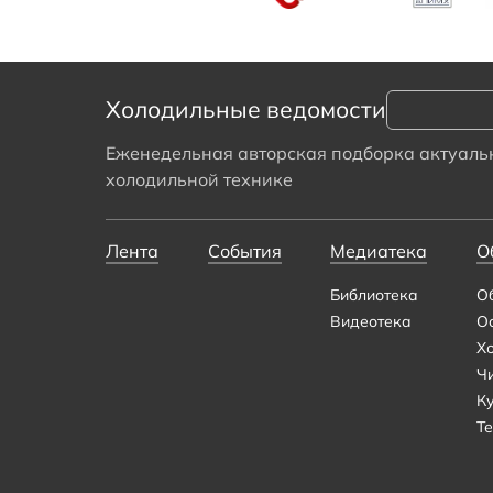
Холодильные ведомости
Еженедельная авторская подборка актуальн
холодильной технике
Лента
События
Медиатека
О
Библиотека
О
Видеотека
О
Х
Ч
К
Те