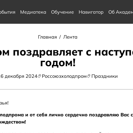
обытия
Медиатека
Обучение
Навигатор
Об Акаде
Главная
/
Лента
м поздравляет с наст
годом!
26 декабря 2024
Россоюзхолодпром
Праздники
зья!
лодпрома и от себя лично сердечно поздравляю Вас с
ождеством!