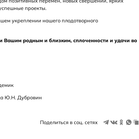
одом позитивных перемен, новых свершений, ярких
успешные проекты.
шем укреплении нашего плодотворного
и Вашим родным и близким, сплоченности и удачи во
демик
а Ю.Н. Дубровин
Поделиться в соц. сетях