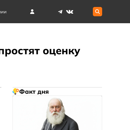
мии
простят оценку
Факт дня