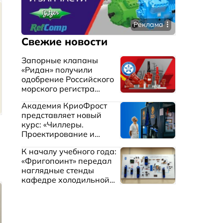
Реклама
Свежие новости
Запорные клапаны
«Ридан» получили
одобрение Российского
морского регистра
судоходства
Академия КриоФрост
представляет новый
курс: «Чиллеры.
Проектирование и
эксплуатация систем
К началу учебного года:
охлаждения жидкостей»
«Фригопоинт» передал
наглядные стенды
кафедре холодильной
техники МГТУ им.
Баумана