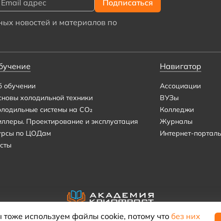
ых новостей и материалов по
бучение
Навигатор
б обучении
Ассоциации
сновы холодильной техники
ВУЗы
олодильные системы на CO₂
Колледжи
иллеры. Проектирование и эксплуатация
Журналы
урсы по ЦОДам
Интернет-портал
сты
 тоже используем файлы cookie, потому что
без них