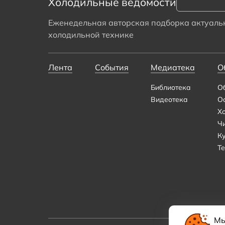
Холодильные ведомости
Еженедельная авторская подборка актуальн
холодильной технике
Лента
События
Медиатека
О
Библиотека
О
Видеотека
О
Х
Ч
К
Те
Мы