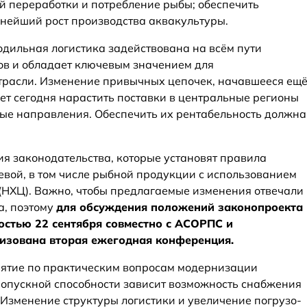
й переработки и потребление рыбы; обеспечить
ьнейший рост производства аквакультуры.
одильная логистика задействована на всём пути
ов и обладает ключевым значением для
трасли. Изменение привычных цепочек, начавшееся ещ
ет сегодня нарастить поставки в центральные регионы
ные направления. Обеспечить их рентабельность должна
ия законодательства, которые установят правила
вой, в том числе рыбной продукции с использованием
(НХЦ). Важно, чтобы предлагаемые изменения отвечали
а, поэтому
для обсуждения положений законопроекта
остью 22 сентября совместно с АСОРПС и
изована вторая ежегодная конференция.
риятие по практическим вопросам модернизации
ропускной способности зависит возможность снабжения
Изменение структуры логистики и увеличение погрузо-