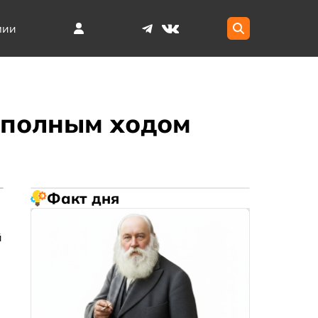
мии
 полным ходом
Факт дня
й