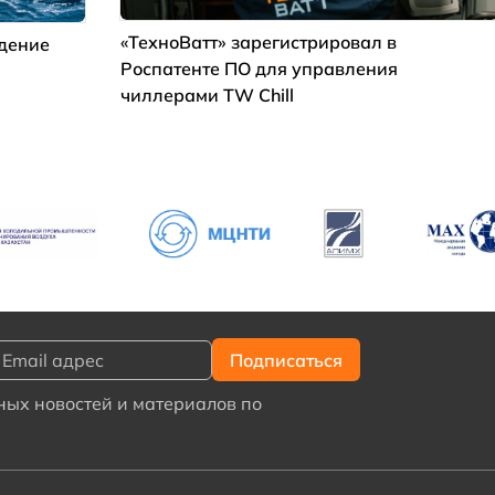
«ТехноВатт» зарегистрировал в
ждение
Роспатенте ПО для управления
чиллерами TW Chill
ых новостей и материалов по