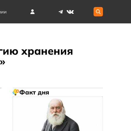
мии
гию хранения
»
Факт дня