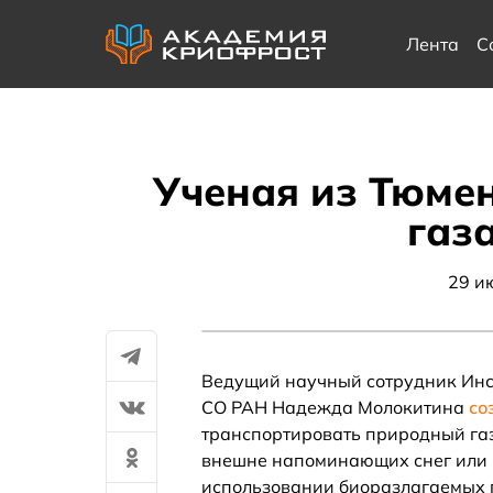
Лента
С
Ученая из Тюме
газа
29 и
Ведущий научный сотрудник Инс
СО РАН Надежда Молокитина
со
транспортировать природный газ
внешне напоминающих снег или 
использовании биоразлагаемых п