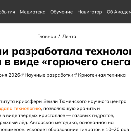
обытия
Медиатека
Обучение
Навигатор
Об Акаде
Главная
/
Лента
ни разработала техноло
 в виде «горючего снега
юня 2026
Научные разработки
Криогенная техника
титута криосферы Земли Тюменского научного центра
здала технологию
, позволяющую хранить и
 в виде твёрдых кристаллов — газовых гидратов,
рыхлый лёд. Авторская методика, основанная на
олимеров, ускоряет образование гидратов в 10–20 раз