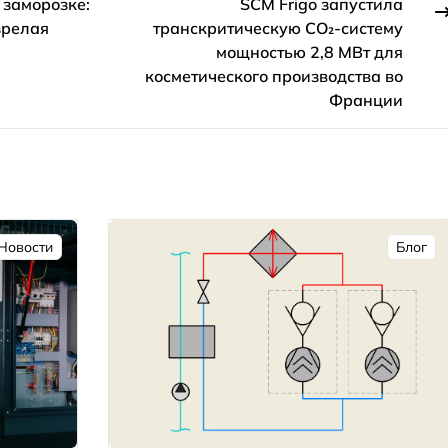
 заморозке:
SCM Frigo запустила
зрелая
транскритическую CO₂-систему
мощностью 2,8 МВт для
косметического производства во
Франции
Новости
Блог