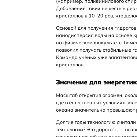
(например, поливинилового спир
Добавление таких веществ в реа
кристаллов в 10–20 раз, что дел
Основой для получения гидратов
нанодисперсия воды на основе 
на физическом факультете Тюмен
позволил получать стабильные г
Команда учёных уже запатентова
кристаллов.
Значение для энергетик
Масштаб открытия огромен: окол
где в естественных условиях за
океана значительно превышают 
Долгие годы технологию считали
технологии? Это дорого"», — вс
геополитической ситуации интере