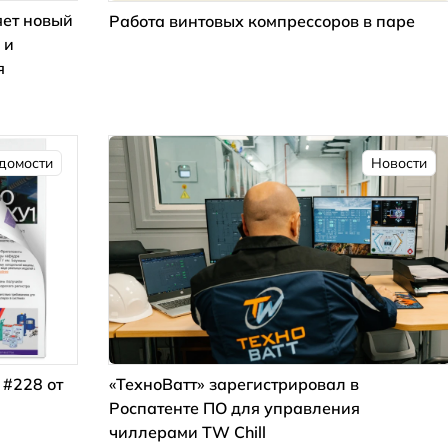
ет новый
Работа винтовых компрессоров в паре
 и
я
домости
Новости
 #228 от
«ТехноВатт» зарегистрировал в
Роспатенте ПО для управления
чиллерами TW Chill