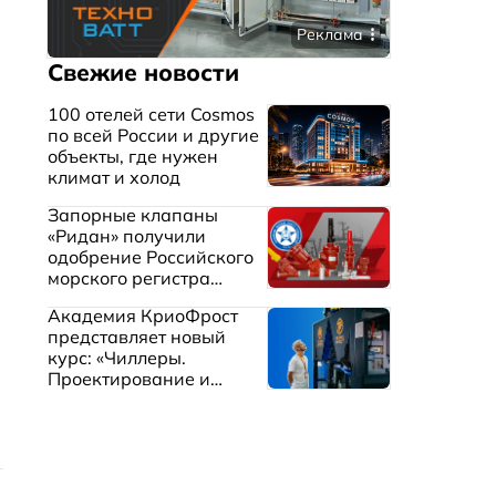
Реклама
Свежие новости
100 отелей сети Cosmos
по всей России и другие
объекты, где нужен
климат и холод
Запорные клапаны
«Ридан» получили
одобрение Российского
морского регистра
судоходства
Академия КриоФрост
представляет новый
курс: «Чиллеры.
Проектирование и
эксплуатация систем
охлаждения жидкостей»