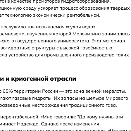
та) в качестве промоторов гидратообразования.
кционную среду ускоряет процесс образования твёрдых
ает технологию экономически рентабельной.
 послужила так называемая «сухая вода» —
кремнезема, изучением которой Молокитина занималась
ского государственного университета. Этот материал
азогидратные структуры с высокой газоёмкостью.
ла устройство для промышленного производства таких
и и криогенной отрасли
о 65% территории России — это зона вечной мерзлоты,
легают газовые гидраты. Их запасы на шельфе Мирового
разведанные месторождения традиционного газа.
 нерентабельной. «Мне говорили: "Да кому нужны эти
поминает Надежда. Однако после изменения
с к газогидратным технологиям резко возрос. «Что там с