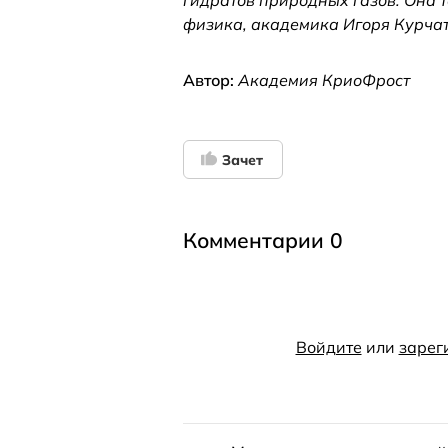
гидратов природных газов. Она 
физика, академика Игоря Курчат
Автор:
Академия КриоФрост
Зачет
Комментарии 0
Войдите
или
зарег