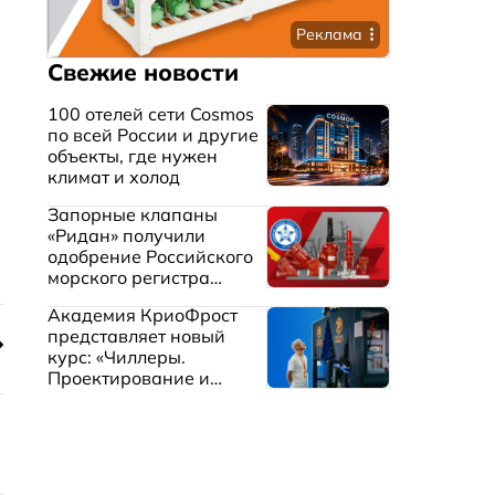
Реклама
Свежие новости
100 отелей сети Cosmos
по всей России и другие
объекты, где нужен
климат и холод
Запорные клапаны
«Ридан» получили
одобрение Российского
морского регистра
судоходства
Академия КриоФрост
представляет новый
курс: «Чиллеры.
Проектирование и
эксплуатация систем
охлаждения жидкостей»