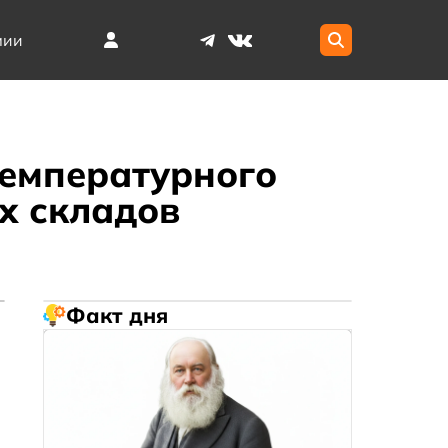
мии
температурного
х складов
Факт дня