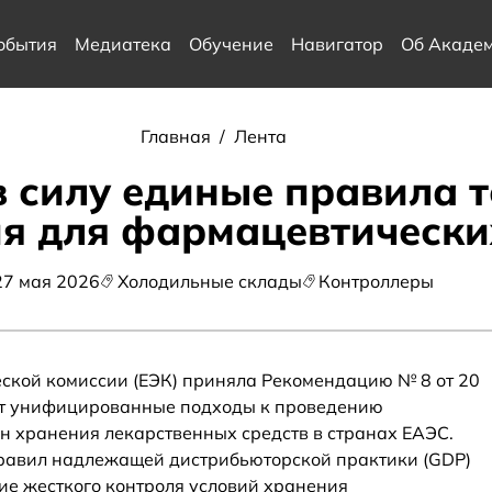
обытия
Медиатека
Обучение
Навигатор
Об Акаде
Главная
/
Лента
в силу единые правила 
я для фармацевтически
27 мая 2026
Холодильные склады
Контроллеры
ской комиссии (ЕЭК) приняла Рекомендацию № 8 от 20
дит унифицированные подходы к проведению
н хранения лекарственных средств в странах ЕАЭС.
Правил надлежащей дистрибьюторской практики (GDP)
ие жесткого контроля условий хранения