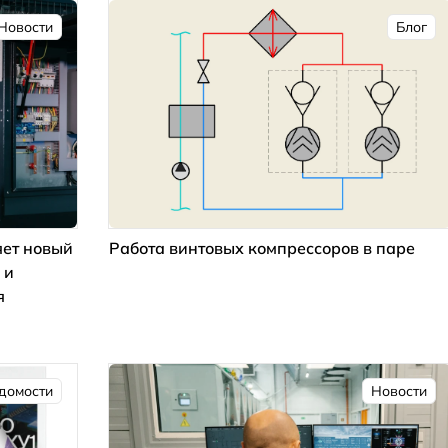
Новости
Блог
ет новый
Работа винтовых компрессоров в паре
 и
я
домости
Новости