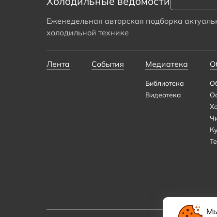
Холодильные ведомости
Еженедельная авторская подборка актуальн
холодильной технике
Лента
События
Медиатека
О
Библиотека
О
Видеотека
О
Х
Ч
К
Те
Мы