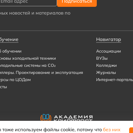
ых новостей и материалов по
бучение
Навигатор
б обучении
Ассоциации
сновы холодильной техники
ВУЗы
олодильные системы на CO₂
Колледжи
иллеры. Проектирование и эксплуатация
Журналы
урсы по ЦОДам
Интернет-портал
сты
 тоже используем файлы cookie, потому что
без них