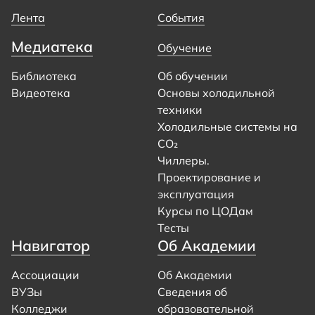
Лента
События
Медиатека
Обучение
Библиотека
Об обучении
Видеотека
Основы холодильной
техники
Холодильные системы на
CO₂
Чиллеры.
Проектирование и
эксплуатация
Курсы по ЦОДам
Тесты
Навигатор
Об Академии
Ассоциации
Об Академии
ВУЗы
Сведения об
Колледжи
образовательной