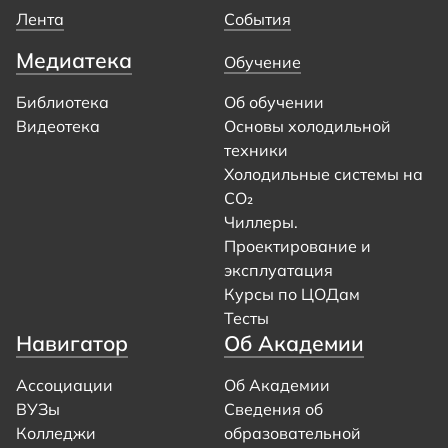
Лента
События
Медиатека
Обучение
Библиотека
Об обучении
Видеотека
Основы холодильной
техники
Холодильные системы на
CO₂
Чиллеры.
Проектирование и
эксплуатация
Курсы по ЦОДам
Тесты
Навигатор
Об Академии
Ассоциации
Об Академии
ВУЗы
Сведения об
Колледжи
образовательной