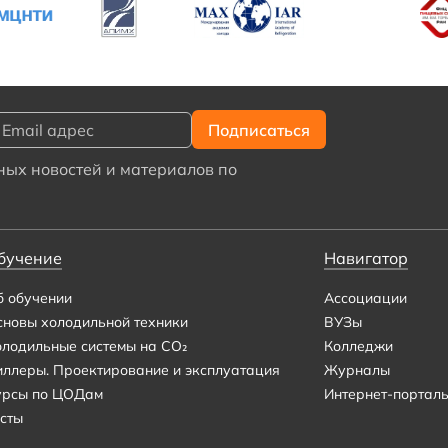
ых новостей и материалов по
бучение
Навигатор
б обучении
Ассоциации
сновы холодильной техники
ВУЗы
олодильные системы на CO₂
Колледжи
иллеры. Проектирование и эксплуатация
Журналы
урсы по ЦОДам
Интернет-портал
сты