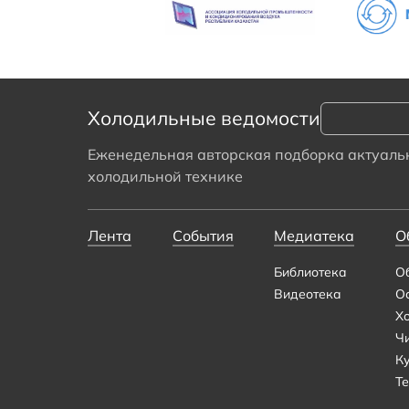
Холодильные ведомости
Еженедельная авторская подборка актуальн
холодильной технике
Лента
События
Медиатека
О
Библиотека
О
Видеотека
О
Х
Ч
К
Те