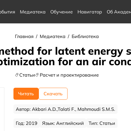
обытия
Медиатека
Обучение
Навигатор
Об Акаде
Главная
/
Медиатека
/
Библиотека
method for latent energy 
imization for an air con
Статьи
Расчет и проектирование
Читать
Скачать
Автор: Akbari A.D.,Talati F., Mahmoudi S.M.S.
Год: 2019
Язык: Английский
Тип: Статьи