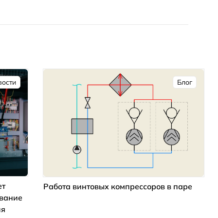
вости
Блог
ет
Работа винтовых компрессоров в паре
ование
ия