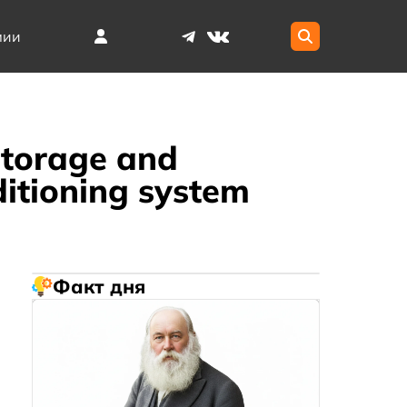
мии
storage and
ditioning system
Факт дня