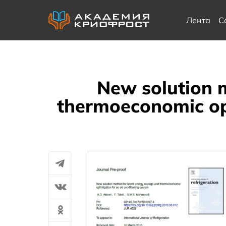
Лента
С
New solution 
thermoeconomic opt