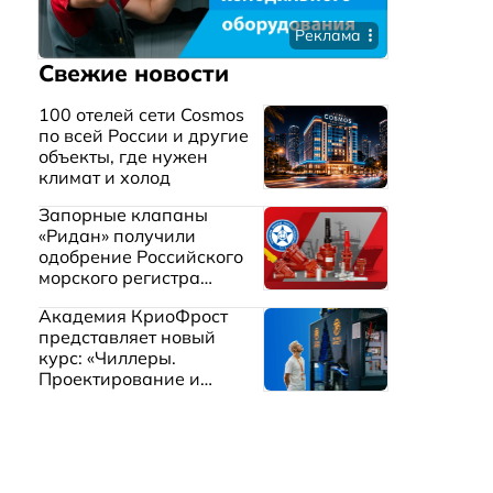
Реклама
Свежие новости
100 отелей сети Cosmos
по всей России и другие
объекты, где нужен
климат и холод
Запорные клапаны
«Ридан» получили
одобрение Российского
морского регистра
судоходства
Академия КриоФрост
представляет новый
курс: «Чиллеры.
Проектирование и
эксплуатация систем
охлаждения жидкостей»