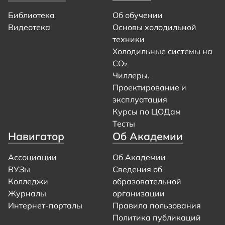
Библиотека
Об обучении
Видеотека
Основы холодильной
техники
Холодильные системы на
CO₂
Чиллеры.
Проектирование и
эксплуатация
Курсы по ЦОДам
Тесты
Навигатор
Об Академии
Ассоциации
Об Академии
ВУЗы
Сведения об
Колледжи
образовательной
Журналы
организации
Интернет-порталы
Правила пользования
Политика публикаций