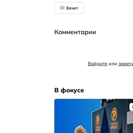
Зачет
Комментарии
Войдите
или
зарег
В фокусе