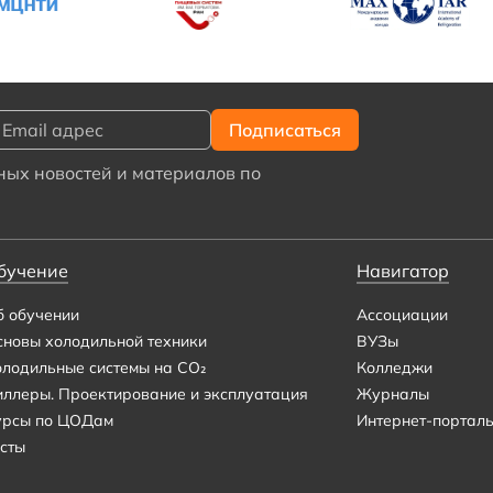
ых новостей и материалов по
бучение
Навигатор
б обучении
Ассоциации
сновы холодильной техники
ВУЗы
олодильные системы на CO₂
Колледжи
иллеры. Проектирование и эксплуатация
Журналы
урсы по ЦОДам
Интернет-портал
сты