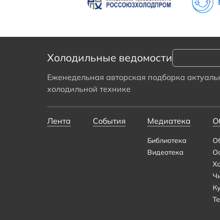
Холодильные ведомости
Еженедельная авторская подборка актуальн
холодильной технике
Лента
События
Медиатека
О
Библиотека
О
Видеотека
О
Х
Ч
К
Те