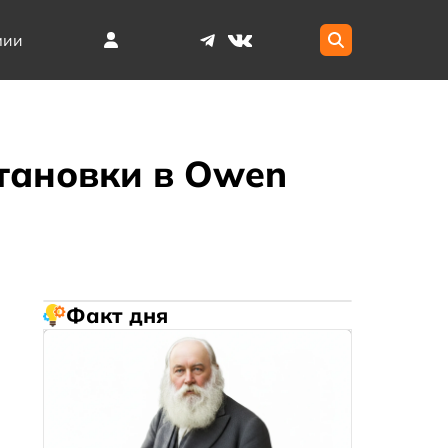
мии
тановки в Owen
Факт дня