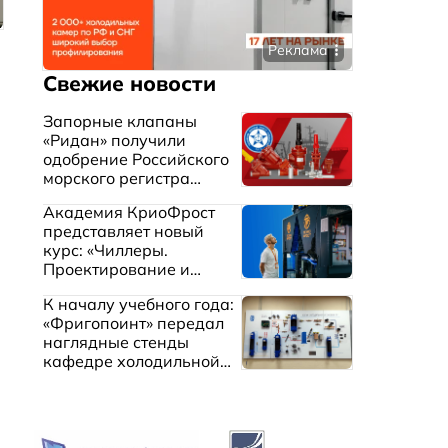
Реклама
Свежие новости
Запорные клапаны
«Ридан» получили
одобрение Российского
морского регистра
судоходства
Академия КриоФрост
представляет новый
курс: «Чиллеры.
Проектирование и
эксплуатация систем
К началу учебного года:
охлаждения жидкостей»
«Фригопоинт» передал
наглядные стенды
кафедре холодильной
техники МГТУ им.
Баумана