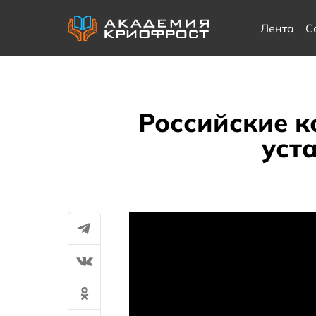
Лента
С
Российские 
уст