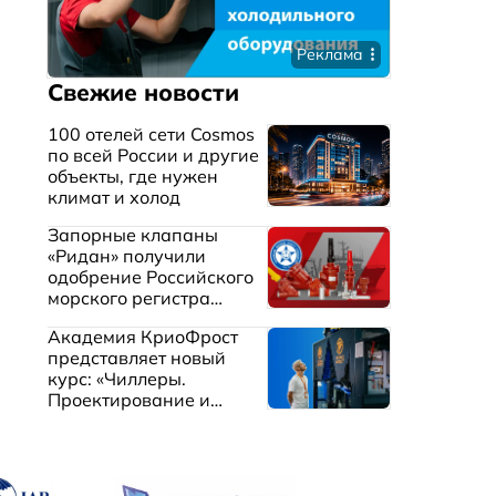
Реклама
Свежие новости
100 отелей сети Cosmos
по всей России и другие
объекты, где нужен
климат и холод
Запорные клапаны
«Ридан» получили
одобрение Российского
морского регистра
судоходства
Академия КриоФрост
представляет новый
курс: «Чиллеры.
Проектирование и
эксплуатация систем
охлаждения жидкостей»