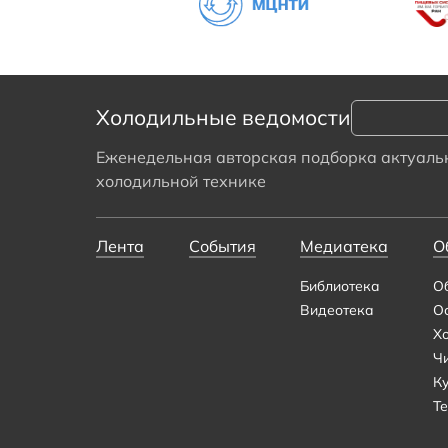
Холодильные ведомости
Еженедельная авторская подборка актуальн
холодильной технике
Лента
События
Медиатека
О
Библиотека
О
Видеотека
О
Х
Ч
К
Те