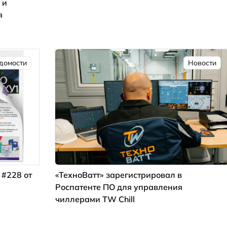
 и
я
домости
Новости
 #228 от
«ТехноВатт» зарегистрировал в
Роспатенте ПО для управления
чиллерами TW Chill