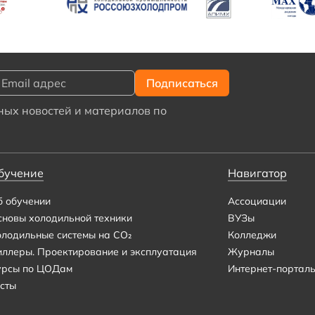
ых новостей и материалов по
бучение
Навигатор
б обучении
Ассоциации
сновы холодильной техники
ВУЗы
олодильные системы на CO₂
Колледжи
иллеры. Проектирование и эксплуатация
Журналы
урсы по ЦОДам
Интернет-портал
сты