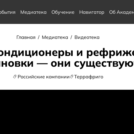
обытия
Медиатека
Обучение
Навигатор
Об Акаде
Главная
/
Медиатека
/
Видеотека
кондиционеры и рефриж
ановки — они существую
Российские компании
Террафриго