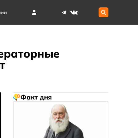
мии
ераторные
т
Факт дня