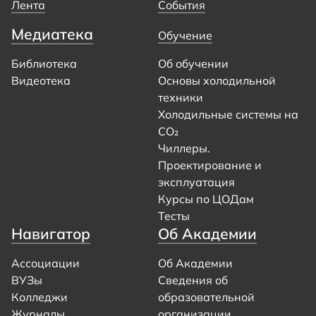
Лента
События
Медиатека
Обучение
Библиотека
Об обучении
Видеотека
Основы холодильной
техники
Холодильные системы на
CO₂
Чиллеры.
Проектирование и
эксплуатация
Курсы по ЦОДам
Тесты
Навигатор
Об Академии
Ассоциации
Об Академии
ВУЗы
Сведения об
Колледжи
образовательной
Журналы
организации