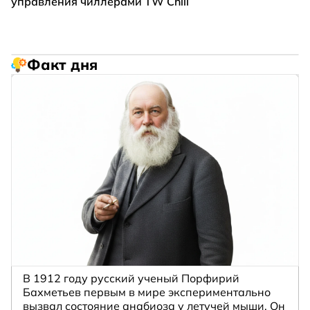
управления чиллерами TW Chill
Факт дня
В 1912 году русский ученый Порфирий
Бахметьев первым в мире экспериментально
вызвал состояние анабиоза у летучей мыши. Он