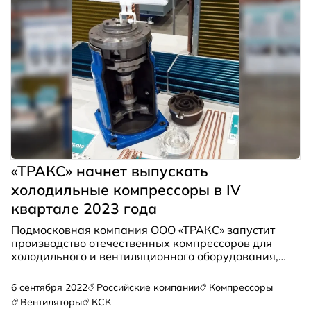
транспортных средств, в том числе, на легкий
коммерческий транспорт, автобусы малого класса
и спецтехнику.
«ТРАКС» начнет выпускать
холодильные компрессоры в IV
квартале 2023 года
Подмосковная компания ООО «ТРАКС» запустит
производство отечественных компрессоров для
холодильного и вентиляционного оборудования,
сообщил депутат Мособлдумы Сергей Маликов.
Он уточнил, что объем инвестиций в
6 сентября 2022
Российские компании
Компрессоры
импортозамещающий проект предприятия
Вентиляторы
КСК
составил 625 млн рублей. Будет создано более 30