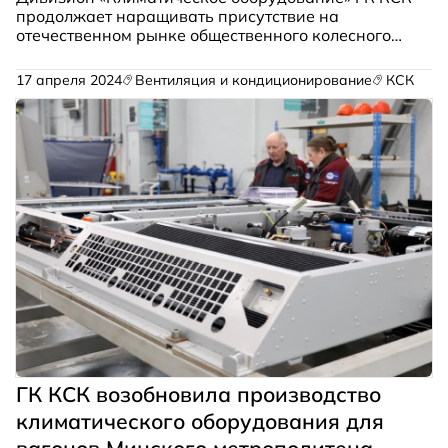
продолжает наращивать присутствие на
отечественном рынке общественного колесного
транспорта (ОКТ). Сегодня доля новых автобусов
большого класса, оснащаемых климатическими
17 апреля 2024
Вентиляция и кондиционирование
КСК
системами производства КСК, уже превышает
36% в общем объеме выпуска в России.
ГК КСК возобновила производство
климатического оборудования для
вагонов Минского метрополитена