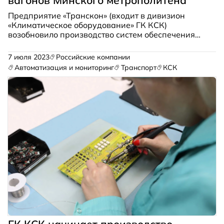
Предприятие «Транскон» (входит в дивизион
«Климатическое оборудование» ГК КСК)
возобновило производство систем обеспечения
микроклимата для вагонов Минского
метрополитена. Поставка первой партии
7 июля 2023
Российские компании
оборудования запланирована на конец второго
Автоматизация и мониторинг
Транспорт
КСК
квартала этого года.
ГК КСК начинает производство