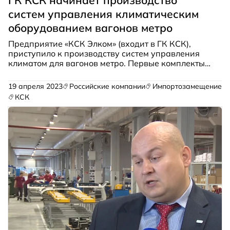
систем управления климатическим
оборудованием вагонов метро
Предприятие «КСК Элком» (входит в ГК КСК),
приступило к производству систем управления
климатом для вагонов метро. Первые комплекты
системы управления в составе систем
обеспечения микроклимата проходят опытную
19 апреля 2023
Российские компании
Импортозамещение
эксплуатацию на поезде метро нового поколения
КСК
«Москва-2020».