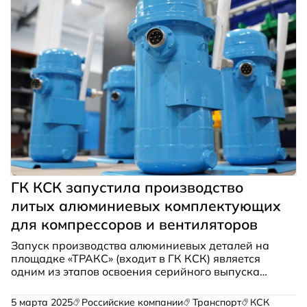
ГК КСК запустила производство
литых алюминиевых комплектующих
для компрессоров и вентиляторов
Запуск производства алюминиевых деталей на
площадке «ТРАКС» (входит в ГК КСК) является
одним из этапов освоения серийного выпуска
ключевых компонентов транспортных
климатических систем — компрессоров,
5 марта 2025
Российские компании
Транспорт
КСК