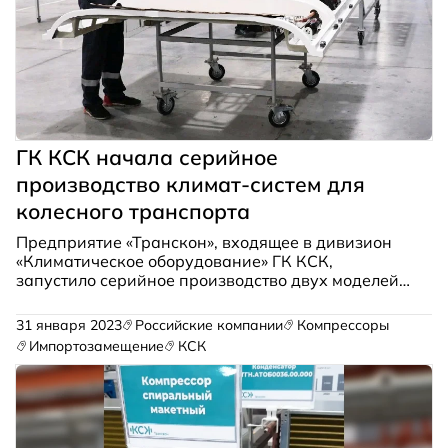
ГК КСК начала серийное
производство климат-систем для
колесного транспорта
Предприятие «Транскон», входящее в дивизион
«Климатическое оборудование» ГК КСК,
запустило серийное производство двух моделей
кондиционеров для колесного транспорта и
спецтехники. Первая установка предназначена
31 января 2023
Российские компании
Компрессоры
для пассажирских автобусов большого класса и
Импортозамещение
КСК
при необходимости может оснащаться встроенной
системой обеззараживания воздуха. Вторая
модель является универсальным агрегатом,
который в зависимости от комплектации может
устанавливаться на широкий перечень