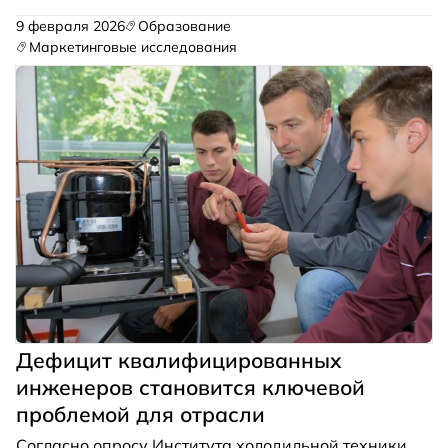
Natural Refrigerant Training Summit. Программа
ориентирована на подготовку кадров для работы
9 февраля 2026
Образование
с природными хладагентами — СО
, аммиаком и
2
Маркетинговые исследования
углеводородами.
Дефицит квалифицированных
инженеров становится ключевой
проблемой для отрасли
Согласно опросу Института холодильной техники