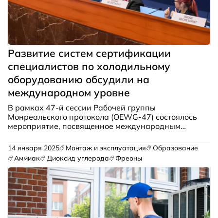
Развитие систем сертификации
специалистов по холодильному
оборудованию обсудили на
международном уровне
В рамках 47-й сессии Рабочей группы
Монреальского протокола (OEWG-47) состоялось
мероприятие, посвященное международным
стандартам обучения и сертификации
специалистов в области охлаждения,
14 января 2025
Монтаж и эксплуатация
Образование
кондиционирования и тепловых насосов (RACHP).
Аммиак
Диоксид углерода
Фреоны