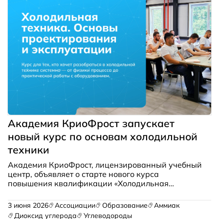
Академия КриоФрост запускает
новый курс по основам холодильной
техники
Академия КриоФрост, лицензированный учебный
центр, объявляет о старте нового курса
повышения квалификации «Холодильная
техника. Основы проектирования и
эксплуатации». Занятия будут проходить в
3 июня 2026
Ассоциации
Образование
Аммиак
обновлённой лаборатории по адресу: г. Москва,
Диоксид углерода
Углеводороды