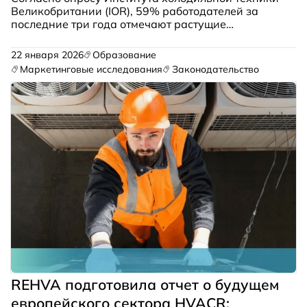
Великобритании (IOR), 59% работодателей за
последние три года отмечают растущие
сложности с наймом компетентных сервисных
инженеров. При этом 73% респондентов
22 января 2026
Образование
прогнозируют увеличение спроса на таких
Маркетинговые исследования
Законодательство
специалистов в ближайшие 2-3 года.
REHVA подготовила отчет о будущем
европейского сектора HVACR: