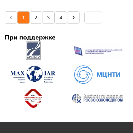
послами STEM, получат доступ к уникальному
ресурсу — наборам LEGO «Собери свой
холодильник». Цель этого проекта —
1
2
3
4
заинтересовать молодых людей «миром холода»,
предлагая им интерактивный способ изучения
холодильной техники.
При поддержке