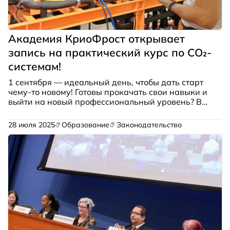
Академия КриоФрост открывает
запись на практический курс по CO₂-
системам!
1 сентября — идеальный день, чтобы дать старт
чему-то новому! Готовы прокачать свои навыки и
выйти на новый профессиональный уровень? В
честь Дня знаний мы открываем запись на наш
авторский практический курс
«Холодильные
28 июля 2025
Образование
Законодательство
системы на CO₂»
!