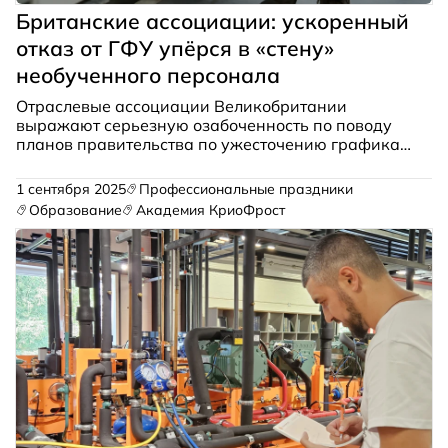
Британские ассоциации: ускоренный
отказ от ГФУ упёрся в «стену»
необученного персонала
Отраслевые ассоциации Великобритании
выражают серьезную озабоченность по поводу
планов правительства по ужесточению графика
сокращения ГФУ. Ключевой риск, на который
указывают эксперты, — это критическое
1 сентября 2025
Профессиональные праздники
отставание в подготовке инженерно-технического
Образование
Академия КриоФрост
персонала.