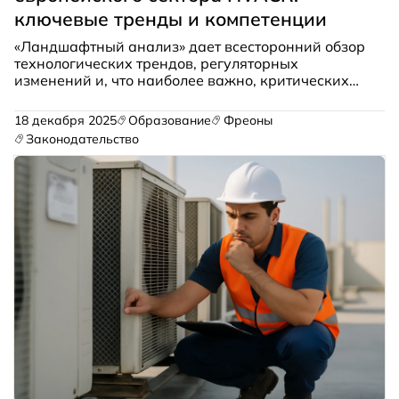
ключевые тренды и компетенции
«Ландшафтный анализ» дает всесторонний обзор
технологических трендов, регуляторных
изменений и, что наиболее важно, критических
пробелов в навыках, сдерживающих
декарбонизацию сектора отопления и
18 декабря 2025
Образование
Фреоны
охлаждения в Европе.
Законодательство