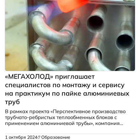
«МЕГАХОЛОД» приглашает
специалистов по монтажу и сервису
на практикум по пайке алюминиевых
труб
В рамках проекта «Перспективное производство
трубчато-ребристых теплообменных блоков с
применением алюминиевой трубы», компания
«Мегахолод» приглашает специалистов
монтажно-сервисных групп для получения
1 октября 2024
Образование