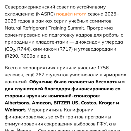
Североамериканский совет по устойчивому
охлаждению (NASRC)
подвёл итоги
сезона 2025–
2026 годов в рамках серии учебных саммитов
Natural Refrigerant Training Summit. Программа
ориентирована на подготовку кадров для работы с
природными хладагентами — диоксидом углерода
(СО
, R744), аммиаком (R717) и углеводородами
2
(R290, R600a и др.).
Всего в мероприятиях приняли участие 1756
человек, ещё 267 студентов участвовали в ярмарках
вакансий.
Обучение было полностью бесплатным
для слушателей благодаря финансированию со
стороны крупных компаний-спонсоров:
Albertsons, Amazon, BITZER US, Costco, Kroger и
Walmart.
Мероприятия в Калифорнии
финансировались за счёт грантов программы
стимулирования сокращения выбросов ГФУ, а в
Нью-Йорке — Фондом охраны окружающей среды