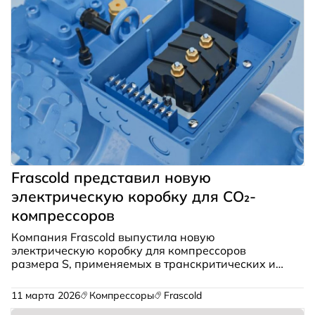
Frascold представил новую
электрическую коробку для CO₂-
компрессоров
Компания Frascold выпустила новую
электрическую коробку для компрессоров
размера S, применяемых в транскритических и
субкритических системах на диоксиде углерода
(R744).
11 марта 2026
Компрессоры
Frascold