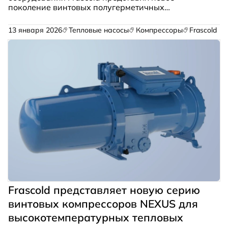
поколение винтовых полугерметичных
компрессоров серии NEXUS, предназначенных
для высокотемпературных тепловых насосов.
13 января 2026
Тепловые насосы
Компрессоры
Frascold
Ключевой особенностью новинки является
совместимость с углеводородными хладагентами.
Frascold представляет новую серию
винтовых компрессоров NEXUS для
высокотемпературных тепловых