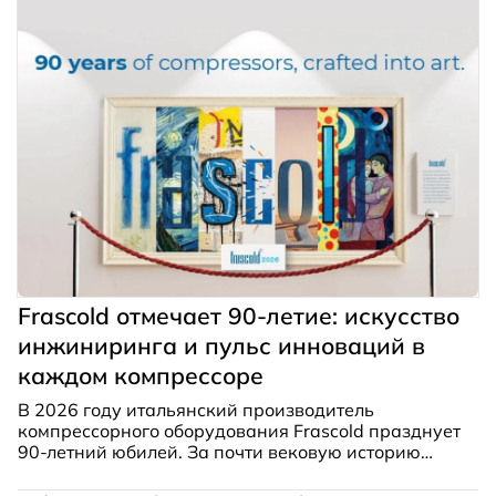
Frascold отмечает 90-летие: искусство
инжиниринга и пульс инноваций в
каждом компрессоре
В 2026 году итальянский производитель
компрессорного оборудования Frascold празднует
90-летний юбилей. За почти вековую историю
компания прошла путь от небольшой миланской
мастерской до глобального игрока, сохранив