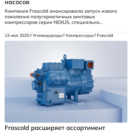
насосов
Компания Frascold анонсировала запуск нового
поколения полугерметичных винтовых
компрессоров серии NEXUS, специально
разработанных для высокотемпературных
промышленных тепловых насосов «воздух-вода» и
13 мая 2025
Углеводороды
Компрессоры
Frascold
«вода-вода».
Frascold расширяет ассортимент