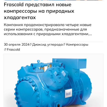
Frascold представил новые
компрессоры на природных
хладагентах
Компания продемонстрировала четыре новые
серии компрессоров, предназначенные для
использования с природными хладагентами,
демонстрируя свою приверженность
производительности, эффективности и
30 апреля 2024
Диоксид углерода
Компрессоры
устойчивости.
Frascold