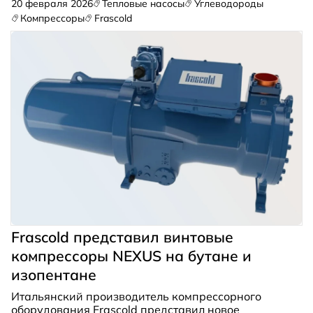
20 февраля 2026
Тепловые насосы
Углеводороды
семейное управление и особую философию.
Компрессоры
Frascold
Frascold представил винтовые
компрессоры NEXUS на бутане и
изопентане
Итальянский производитель компрессорного
оборудования Frascold представил новое