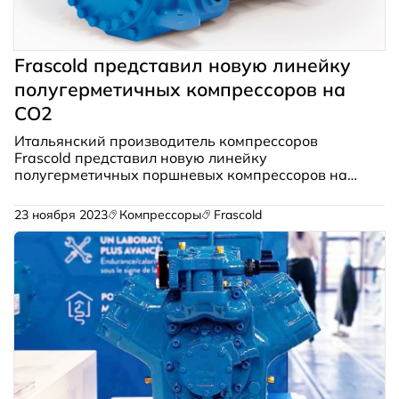
Frascold представил новую линейку
полугерметичных компрессоров на
CO2
Итальянский производитель компрессоров
Frascold представил новую линейку
полугерметичных поршневых компрессоров на
CO2 (R744). Новая серия TK HD включает в себя
34 модели компрессоров с
23 ноября 2023
Компрессоры
Frascold
холодопроизводительностью от 3,7 до 72 кВт.