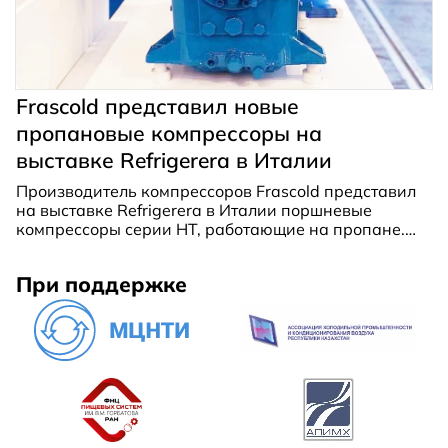
Frascold представил новые
пропановые компрессоры на
выставке Refrigerera в Италии
Производитель компрессоров Frascold представил
на выставке Refrigerera в Италии поршневые
компрессоры серии HT, работающие на пропане.
Она предназначены для использования в
тепловых насосах воздух-вода и способны
При поддержке
подавать горячую воду для бытовых нужд при
температуре до 80 °C благодаря сжатию газа до
40 бар.