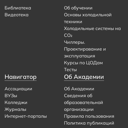
Библиотека
Об обучении
Видеотека
Основы холодильной
техники
Холодильные системы на
CO₂
Чиллеры.
Проектирование и
эксплуатация
Курсы по ЦОДам
Тесты
Навигатор
Об Академии
Ассоциации
Об Академии
ВУЗы
Сведения об
Колледжи
образовательной
Журналы
организации
Интернет-порталы
Правила пользования
Политика публикаций