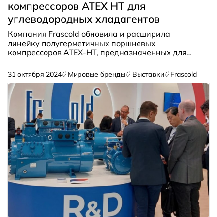
компрессоров ATEX HT для
углеводородных хладагентов
Компания Frascold обновила и расширила
линейку полугерметичных поршневых
компрессоров ATEX-HT, предназначенных для
работы с углеводородными хладагентами. Новые
модели поддерживают не только пропан (R290),
31 октября 2024
Мировые бренды
Выставки
Frascold
но и бутан и изобутан, обеспечивая более высокие
рабочие температуры