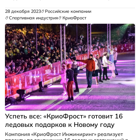
пройдет в Москве на площадке MAIN STAGE 23 –
24 апреля 2024 года. На стенде В10 посетители
28 декабря 2023
Российские компании
смогут получить от представителей группы
Спортивная индустрия
КриоФрост
компаний профессиональные консультации по
вопросам проектирования и строительства
ледовых арен, а также ознакомиться с
оборудованием для их оснащения.
Успеть все: «КриоФрост» готовит 16
ледовых подарков к Новому году
Компания «КриоФрост Инжиниринг» реализует
проекты по оснащению 16 ледовых сооружений в