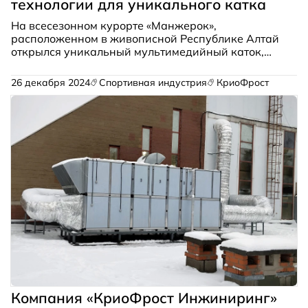
технологии для уникального катка
На всесезонном курорте «Манжерок»,
расположенном в живописной Республике Алтай
открылся уникальный мультимедийный каток,
который объединяет современные технологии и
гармонию с природой. Холодоснабжение этого
26 декабря 2024
Спортивная индустрия
КриоФрост
объекта обеспечивает моноблочная холодильная
установка «ТехноФрост».
Компания «КриоФрост Инжиниринг»