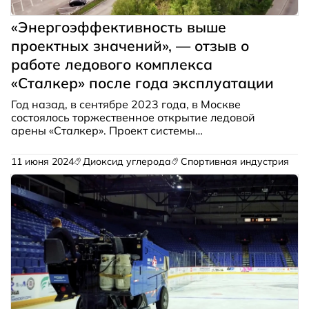
«Энергоэффективность выше
проектных значений», — отзыв о
работе ледового комплекса
«Сталкер» после года эксплуатации
Год назад, в сентябре 2023 года, в Москве
состоялось торжественное открытие
ледовой
арены «Сталкер»
. Проект системы
холодоснабжения и вентиляции для этой арены
был реализован компанией «КриоФрост
11 июня 2024
Диоксид углерода
Спортивная индустрия
Инжиниринг». Хотим поделиться с вами
видеообзором этого уникального спортивного
объекта, а также отзывами заказчика и
спортсменов.