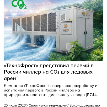
«ТехноФрост» представил первый в
России чиллер на CO₂ для ледовых
арен
Компания «ТехноФрост» завершила разработку и
испытания первого в России чиллера на
природном хладагенте диоксиде углерода (R744),
предназначенного для открытых ледовых катков.
Установка успешно прошла нагрузочные тесты и
20 июля 2026
Спортивная индустрия
Законодательство