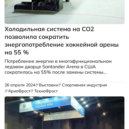
Холодильная система на CO2
позволила сократить
энергопотребление хоккейной арены
на 55 %
Потребление энергии в многофункциональном
ледовом дворце Santander Arena в США
сократилось на 55% после замены системы
холодоснабжения на R22 транскритической
системой на CO2 (R744).
26 апреля 2024
Выставки
Спортивная индустрия
КриоФрост
ТехноФрост