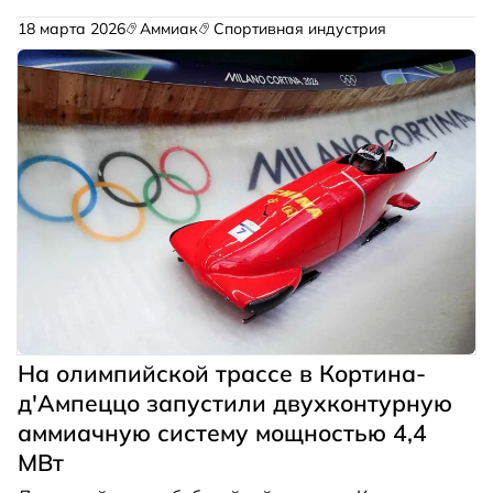
определены обязательные параметры для
18 марта 2026
Аммиак
Спортивная индустрия
температуры, толщины и скользящих свойств
льда, а также требования к микроклимату на
хоккейных аренах.
На олимпийской трассе в Кортина-
д'Ампеццо запустили двухконтурную
аммиачную систему мощностью 4,4
МВт