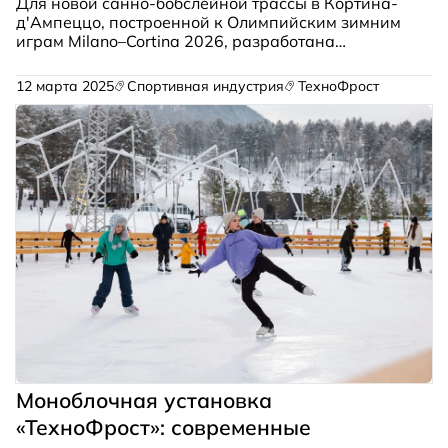
Для новой санно-бобслейной трассы в Кортина-
д'Ампеццо, построенной к Олимпийским зимним
играм Milano–Cortina 2026, разработана
холодильная система на аммиаке (R717).
Стабильное качество льда, высокая
12 марта 2025
Спортивная индустрия
ТехноФрост
энергоэффективность и безопасность
эксплуатации были определены как
обязательные требования.
Моноблочная установка
«ТехноФрост»: современные