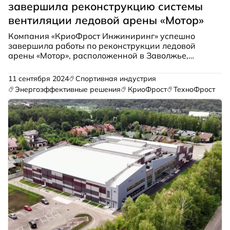
завершила реконструкцию системы
вентиляции ледовой арены «Мотор»
Компания «КриоФрост Инжиниринг» успешно
завершила работы по реконструкции ледовой
арены «Мотор», расположенной в Заволжье,
Нижегородская область. Этот проект стал важным
шагом в модернизации спортивной
11 сентября 2024
Спортивная индустрия
инфраструктуры региона и обеспечении
Энергоэффективные решения
КриоФрост
ТехноФрост
комфортных условий для спортсменов и зрителей.