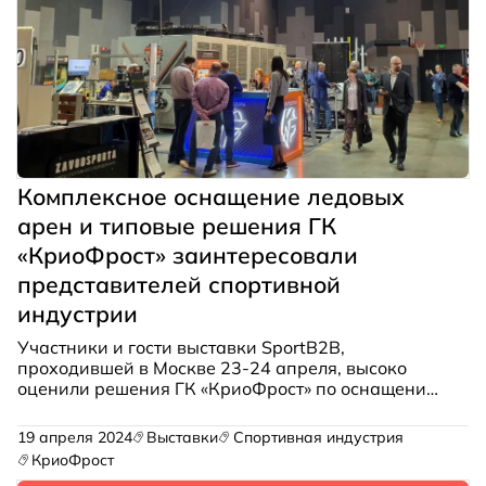
Комплексное оснащение ледовых
арен и типовые решения ГК
«КриоФрост» заинтересовали
представителей спортивной
индустрии
Участники и гости выставки SportB2B,
проходившей в Москве 23-24 апреля, высоко
оценили решения ГК «КриоФрост» по оснащению
спортивных сооружений с ледовыми аренами.
Пройти мимо моноблочной холодильной
19 апреля 2024
Выставки
Спортивная индустрия
установки, представленной на стенде группы
КриоФрост
компаний, не мог никто, «сколько стоит» и «можно