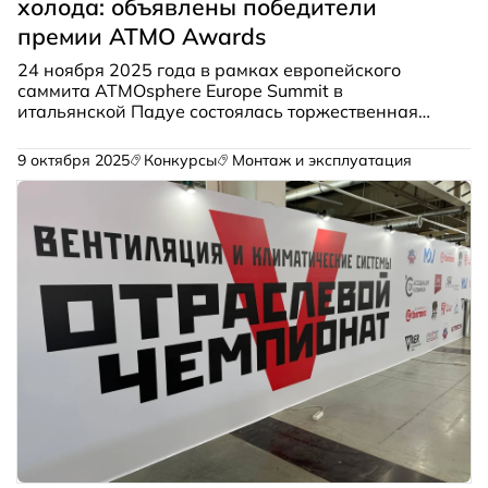
холода: объявлены победители
премии ATMO Awards
24 ноября 2025 года в рамках европейского
саммита ATMOsphere Europe Summit в
итальянской Падуе состоялась торжественная
церемония вручения премии ATMO Awards
Europe. Эти престижные награды отмечают
9 октября 2025
Конкурсы
Монтаж и эксплуатация
лидеров в области разработки и внедрения
климатических и холодильных систем на
природных хладагентах.