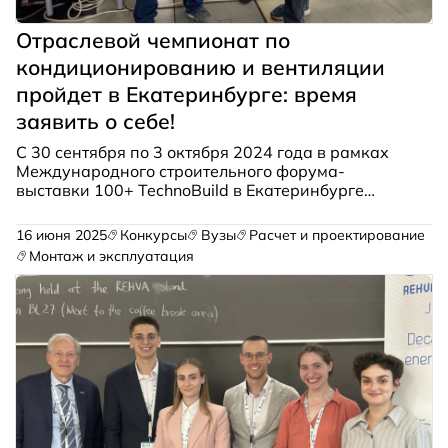
Отраслевой чемпионат по
кондиционированию и вентиляции
пройдет в Екатеринбурге: время
заявить о себе!
С 30 сентября по 3 октября 2024 года в рамках
Международного строительного форума-
выставки 100+ TechnoBuild в Екатеринбурге
пройдет масштабное профессиональное
состязание, которое объединит лучших
16 июня 2025
Конкурсы
Вузы
Расчет и проектирование
специалистов климатической отрасли со всей
Монтаж и эксплуатация
России.