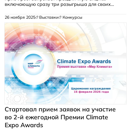
включающую сразу три розыгрыша для своих
подписчиков в социальных сетях. Цель кампании
— достичь символичного числа в 2026
26 ноября 2025
Выставки
Конкурсы
подписчиков в
Telegram-канале
Академии.
Стартовал прием заявок на участие
во 2-й ежегодной Премии Climate
Expo Awards