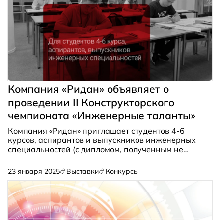
Компания «Ридан» объявляет о
проведении II Конструкторского
чемпионата «Инженерные таланты»
Компания «Ридан» приглашает студентов 4-6
курсов, аспирантов и выпускников инженерных
специальностей (с дипломом, полученным не
более 3 лет назад) принять участие во II
Конструкторском чемпионате «Инженерные
23 января 2025
Выставки
Конкурсы
таланты».