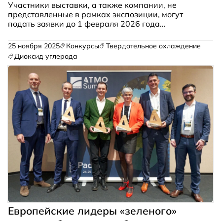
Участники выставки, а также компании, не
представленные в рамках экспозиции, могут
подать заявки до 1 февраля 2026 года
включительно на сайте Премии. Экспертное жюри
выберет финалистов и победителей в пяти
25 ноября 2025
Конкурсы
Твердотельное охлаждение
номинациях.
Диоксид углерода
Европейские лидеры «зеленого»