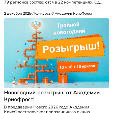
79 регионов состязаются в 22 компетенциях. Одна
из них — «Холодильная техника и системы
кондиционирования». Испытания проходят на
2 декабря 2025
Конкурсы
Академия КриоФрост
базе Уральского колледжа строительства,
архитектуры и предпринимательства.
Новогодний розыгрыш от Академии
Криофрост!
В преддверии Нового 2026 года Академия
КриоФрост запускает праздничную акцию,