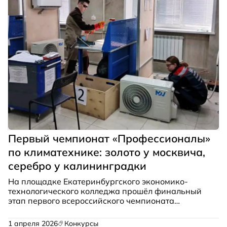
Первый чемпионат «Профессионалы»
по климатехнике: золото у москвича,
серебро у калининградки
На площадке Екатеринбургского экономико-
технологического колледжа прошёл финальный
этап первого всероссийского чемпионата
профессионального мастерства по компетенции
«Вентиляция и климатические системы». Золотую
1 апреля 2026
Конкурсы