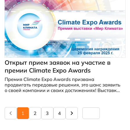
Открыт прием заявок на участие в
премии Climate Expo Awards
Премия
Climate Expo Awards
призвана
продвигать передовые решения, это шанс заявить
о своей компании и своих достижениях! Выставка
«Мир Климата», учредитель премии, более 20 лет
объединяет лидеров, новаторов и
профессионалов, помогая устанавливать
отраслевые стандарты.
1
2
3
4