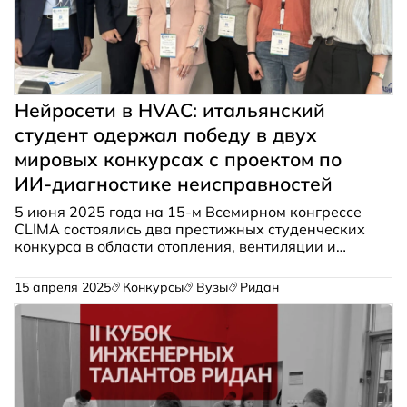
Нейросети в HVAC: итальянский
студент одержал победу в двух
мировых конкурсах с проектом по
ИИ-диагностике неисправностей
5 июня 2025 года на 15-м Всемирном конгрессе
CLIMA состоялись два престижных студенческих
конкурса в области отопления, вентиляции и
кондиционирования воздуха (HVAC) — REHVA
Student Competition и HVAC World Student
15 апреля 2025
Конкурсы
Вузы
Ридан
Competition.