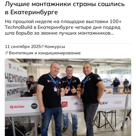
Лучшие монтажники страны сошлись
в Екатеринбурге
На прошлой неделе на площадке выставки 100+
TechnoBuild в Екатеринбурге четыре дня подряд
шла борьба за звание лучших монтажников
климатической техники. В чемпионате приняли
участие 33 команды — профессиональные
11 сентября 2025
Конкурсы
бригады и студенты профильных колледжей.
Вентиляция и кондиционирование