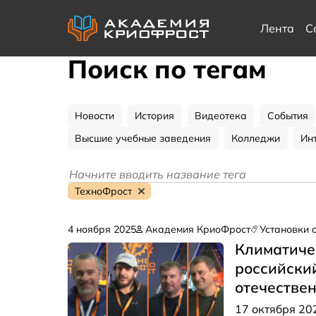
Лента
С
Поиск по тегам
Новости
История
Видеотека
События
Высшие учебные заведения
Колледжи
Ин
ТехноФрост
4 ноября 2025
Академия КриоФрост
Установки 
Климатиче
российски
отечестве
17 октября 20