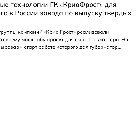
спеха современными предприятиями.
ые технологии ГК «КриоФрост» для
го в России завода по выпуску твердых
группы компаний «КриоФрост» реализовали
 своему масштабу проект для сырного кластера. На
ыровар», старт работе которого дал губернатор
ндрей Воробьев 17 августа 2022 года, будут
олее пяти тысяч тонн твердых сыров сорта Parmente в