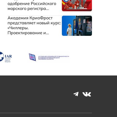
одобрение Российского
морского регистра
судоходства
Академия КриоФрост
представляет новый курс:
«Чиллеры.
Проектирование и
эксплуатация систем
охлаждения жидкостей»