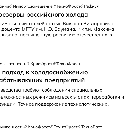
едавно опубликованном на портале
milknews.ru
.
ании
Импортозамещение
ТехноФрост
Рефкул
резервы российского холода
ниманию читателей статью Виктора Викторовича
, доцента МГТУ им. Н.Э. Баумана, и к.т.н. Максима
алызина, посвященную развитию отечественного
машиностроения после 2022 года. Авторы посетили
енных завода, производящих промышленное
борудование: «Рефкул», «ТехноФрост» и НПП
Оказалось, что эти предприятия загружены более чем
ло заказов продолжает расти, в связи с чем идет
мышленность
КриоФрост
ТехноФрост
щивание производственных мощностей. Об это и не
 подход к холодоснабжению
е в статье.
абатывающих предприятий
зводства требуют соблюдения специальных
-влажностных режимов на всех этапах переработки и
дукции. Точное поддержание технологических
ределяет качество конечного продукта и его
этому грамотно спроектированные системы
ния являются одним из ключевых факторов для
ышленность
КриоФрост
ТехноФрост
ТехноВатт