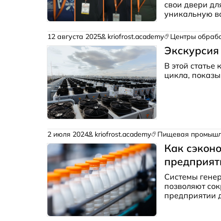
свои двери
для
уникальную в
КриоФрост» п
инженерами и
12 августа 2025
kriofrost.academy
Центры обраб
Экскурсия
В этой статье
цикла, показы
2 июля 2024
kriofrost.academy
Пищевая промышл
Как сэкон
предприят
Системы генер
позволяют сок
предприятии д
работают, а т
предприятиях