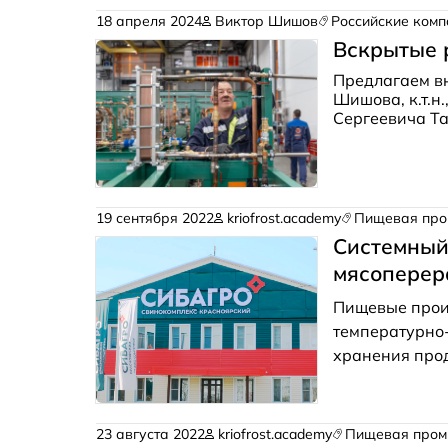
материале, н
18 апреля 2024
Виктор Шишов
Российские комп
Вскрытые 
Предлагаем в
Шишова, к.т.н.
Сергеевича Т
холодильного 
три отечеств
холодильное о
«Климатика». 
на 100% и чис
19 сентября 2022
kriofrost.academy
Пищевая про
активное нара
Cистемный
только, читайт
мясоперер
Пищевые прои
температурно
хранения про
параметров оп
стоимость, по
холодоснабже
23 августа 2022
kriofrost.academy
Пищевая пром