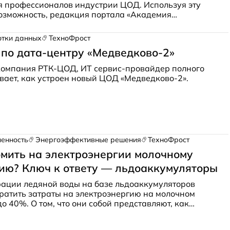
 профессионалов индустрии ЦОД. Используя эту
озможность, редакция портала «Академия
ровела серию эксклюзивных интервью с ведущими
 топ-менеджерами рынка.
отки данных
ТехноФрост
 по дата-центру «Медведково-2»
 компания РТК-ЦОД, ИТ сервис-провайдер полного
вает, как устроен новый ЦОД «Медведково-2».
енность
Энергоэффективные решения
ТехноФрост
омить на электроэнергии молочному
ию? Ключ к ответу — льдоаккумуляторы
ации ледяной воды на базе льдоаккумуляторов
ратить затраты на электроэнергию на молочном
о 40%. О том, что они собой представляют, как
акже об успешном опыте применения систем на
 молочной промышленности, рассказываем в новом