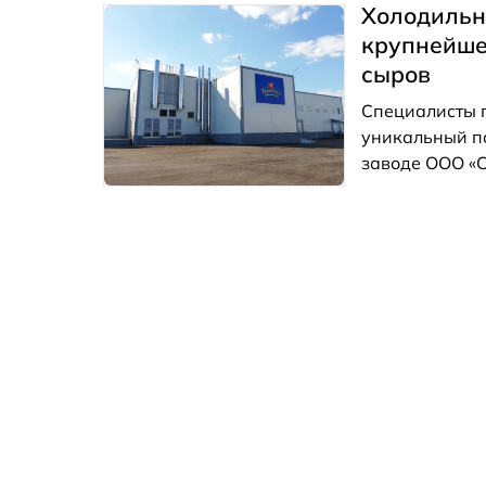
достижения у
Холодильн
крупнейше
сыров
Специалисты 
уникальный по
заводе ООО «С
Подмосковья А
производить б
год.