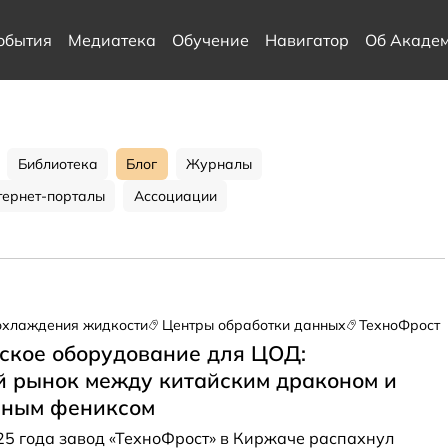
обытия
Медиатека
Обучение
Навигатор
Об Акаде
Библиотека
Блог
Журналы
тернет-порталы
Ассоциации
охлаждения жидкости
Центры обработки данных
ТехноФрост
ское оборудование для ЦОД:
й рынок между китайским драконом и
нным фениксом
25 года завод «ТехноФрост» в Киржаче
распахнул