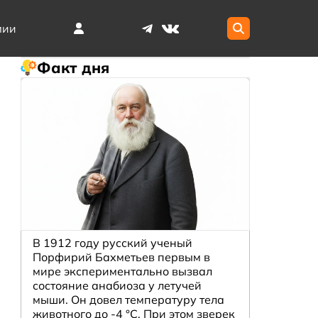
мии
Факт дня
В 1912 году русский ученый
Порфирий Бахметьев первым в
мире экспериментально вызвал
состояние анабиоза у летучей
мыши. Он довел температуру тела
животного до -4 °C. При этом зверек