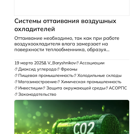
Системы оттаивания воздушных
охладителей
Оттаивание необходимо, так как при работе
воздухоохладителя влага замерзает на
поверхности теплообменника, образуя
ледяную «шубу», что ухудшает теплообмен,
повышает температуру в охлаждаемом
19 марта 2025
V_Baryshnikov
Ассоциации
объеме и увеличивает нагрузку на
Диоксид углерода
Фреоны
компрессор, рискуя его поломкой. Мы
Пищевая промышленность
Холодильные склады
рассмотрели основные методы оттайки…
Магазиностроение
Химическая промышленность
Инвестиции
Защита окружающей среды
АСОРПС
Законодательство