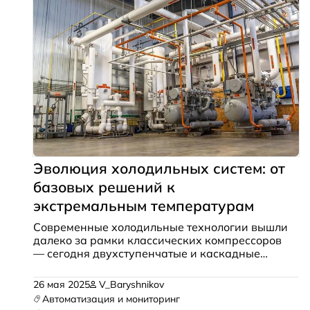
Эволюция холодильных систем: от
базовых решений к
экстремальным температурам
Современные холодильные технологии вышли
далеко за рамки классических компрессоров
— сегодня двухступенчатые и каскадные
системы позволяют достигать температур до
-85°C, открывая новые возможности для
26 мая 2025
V_Baryshnikov
промышленности и науки.
Автоматизация и мониторинг