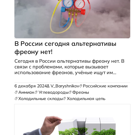
В России сегодня альтернативы
фреону нет!
Сегодня в России альтернативы фреону нет. В
связи с проблемами, которые вызывает
использование фреонов, учёные ищут им
замену. Мы расскажем, как работают фреоны,
где они применяются, какими свойствами
6 декабря 2024
V_Baryshnikov
Российские компании
обладают и почему их использование
Аммиак
Углеводороды
Фреоны
вызывает опасения.
Холодильные склады
Холодильная цепь