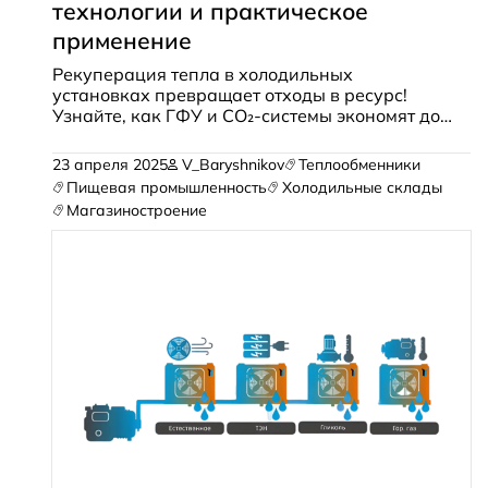
технологии и практическое
применение
Рекуперация тепла в холодильных
установках превращает отходы в ресурс!
Узнайте, как ГФУ и CO₂-системы экономят до
70% энергии, нагревая воду, воздух и даже
обогревая помещения. Эффективность,
23 апреля 2025
V_Baryshnikov
Теплообменники
экономия и практические решения для
Пищевая промышленность
Холодильные склады
бизнеса.
Магазиностроение