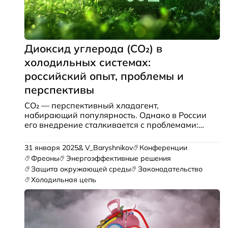
Диоксид углерода (CO₂) в
холодильных системах:
российский опыт, проблемы и
перспективы
CO₂ — перспективный хладагент,
набирающий популярность. Однако в России
его внедрение сталкивается с проблемами:
высокая стоимость оборудования, нехватка
специалистов и отсутствие нормативной базы.
31 января 2025
V_Baryshnikov
Конференции
При этом ужесточение экологических норм и
Фреоны
Энергоэффективные решения
сокращение фреонов делают переход на CO₂
Защита окружающей среды
Законодательство
неизбежным…
Холодильная цепь