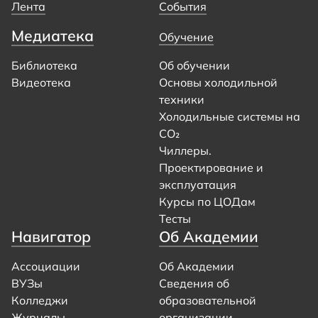
Лента
События
Медиатека
Обучение
Библиотека
Об обучении
Видеотека
Основы холодильной
техники
Холодильные системы на
CO₂
Чиллеры.
Проектирование и
эксплуатация
Курсы по ЦОДам
Тесты
Навигатор
Об Академии
Ассоциации
Об Академии
ВУЗы
Сведения об
Колледжи
образовательной
Журналы
организации