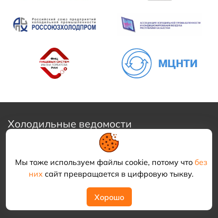
Холодильные ведомости
Еженедельная авторская подборка актуальных
Мы тоже используем файлы cookie, потому что
без
новостей и материалов по холодильной технике
них
сайт превращается в цифровую тыкву.
Хорошо