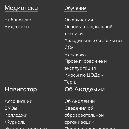
Медиатека
Обучение
Библиотека
Об обучении
Видеотека
Основы холодильной
техники
Холодильные системы на
CO₂
Чиллеры.
Проектирование и
эксплуатация
Курсы по ЦОДам
Тесты
Навигатор
Об Академии
Ассоциации
Об Академии
ВУЗы
Сведения об
Колледжи
образовательной
Журналы
организации
Интернет-порталы
Правила пользования