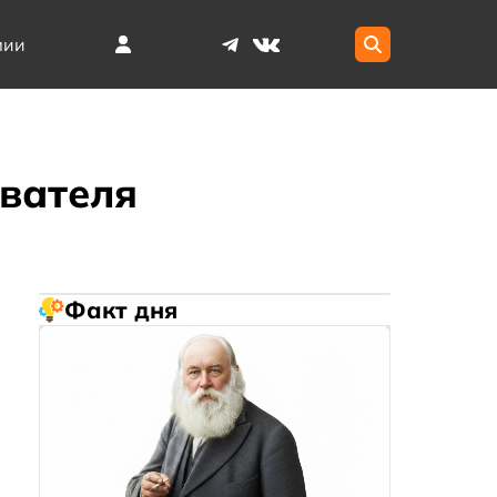
мии
ователя
Факт дня