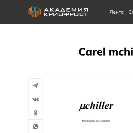
Лента
С
Carel mch