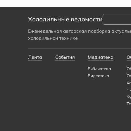
Холодильные ведомости
Еженедельная авторская подборка актуальн
холодильной технике
Лента
События
Медиатека
О
Библиотека
О
Видеотека
О
Х
Ч
К
Те