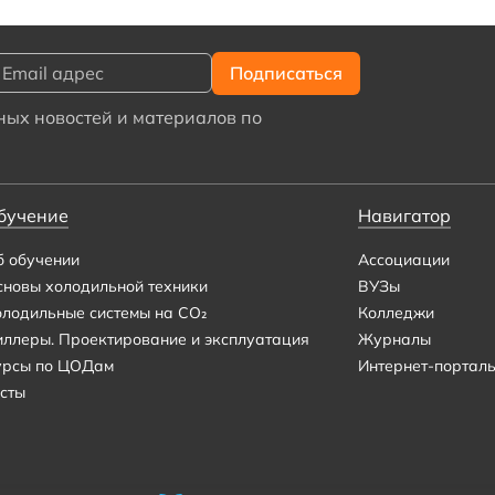
ых новостей и материалов по
бучение
Навигатор
б обучении
Ассоциации
сновы холодильной техники
ВУЗы
олодильные системы на CO₂
Колледжи
иллеры. Проектирование и эксплуатация
Журналы
урсы по ЦОДам
Интернет-портал
сты