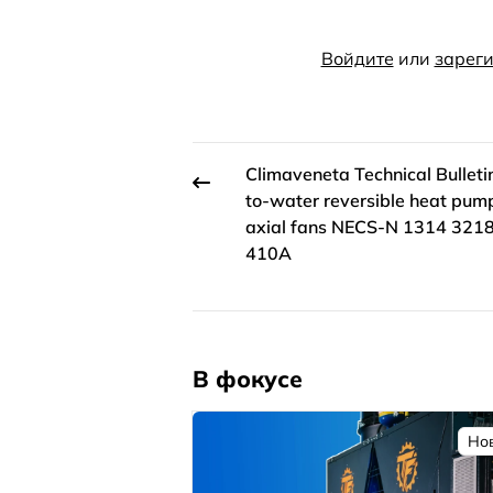
Войдите
или
зареги
Climaveneta Technical Bulletin
to-water reversible heat pum
axial fans NECS-N 1314 321
410A
В фокусе
Но