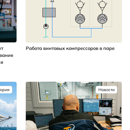
ет
Работа винтовых компрессоров в паре
ование
ия
тория
Новости