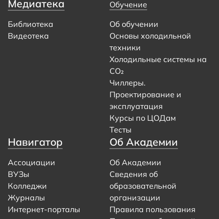
Медиатека
Обучение
Библиотека
Об обучении
Видеотека
Основы холодильной
техники
Холодильные системы на
CO₂
Чиллеры.
Проектирование и
эксплуатация
Курсы по ЦОДам
Тесты
Навигатор
Об Академии
Ассоциации
Об Академии
ВУЗы
Сведения об
Колледжи
образовательной
Журналы
организации
Интернет-порталы
Правила пользования