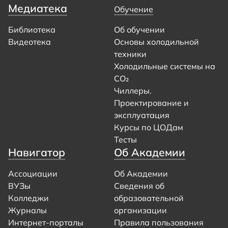
Медиатека
Обучение
Библиотека
Об обучении
Видеотека
Основы холодильной
техники
Холодильные системы на
CO₂
Чиллеры.
Проектирование и
эксплуатация
Курсы по ЦОДам
Тесты
Навигатор
Об Академии
Ассоциации
Об Академии
ВУЗы
Сведения об
Колледжи
образовательной
Журналы
организации
Интернет-порталы
Правила пользования