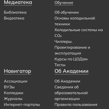
Медиатека
Обучение
Библиотека
Об обучении
Видеотека
Основы холодильной
техники
Холодильные системы на
CO₂
Чиллеры.
Проектирование и
эксплуатация
Курсы по ЦОДам
Тесты
Навигатор
Об Академии
Ассоциации
Об Академии
ВУЗы
Сведения об
Колледжи
образовательной
Журналы
организации
Интернет-порталы
Правила пользования