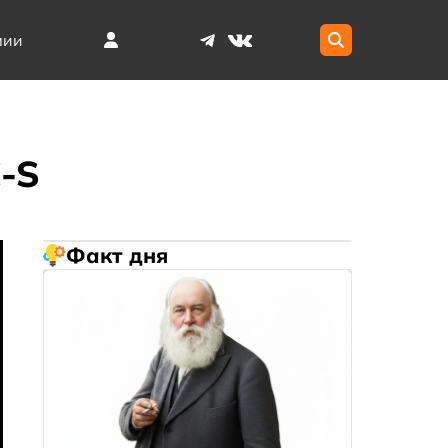
мии
-S
Факт дня