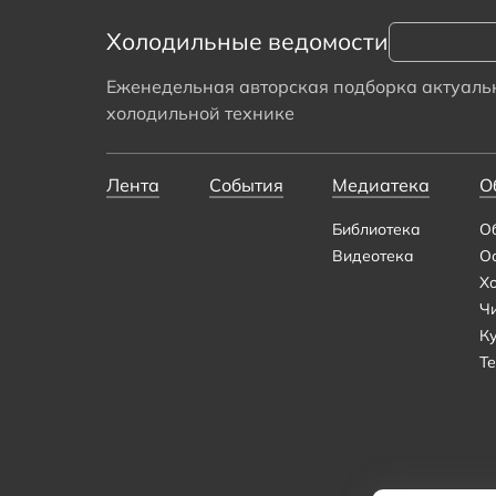
Холодильные ведомости
Еженедельная авторская подборка актуальн
холодильной технике
Лента
События
Медиатека
О
Библиотека
О
Видеотека
О
Х
Ч
К
Те