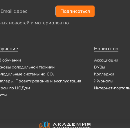
ых новостей и материалов по
бучение
Навигатор
б обучении
Ассоциации
сновы холодильной техники
ВУЗы
олодильные системы на CO₂
Колледжи
иллеры. Проектирование и эксплуатация
Журналы
урсы по ЦОДам
Интернет-портал
сты