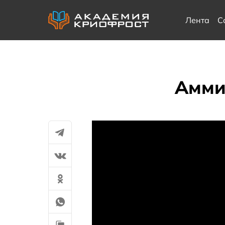
Лента
С
Амми