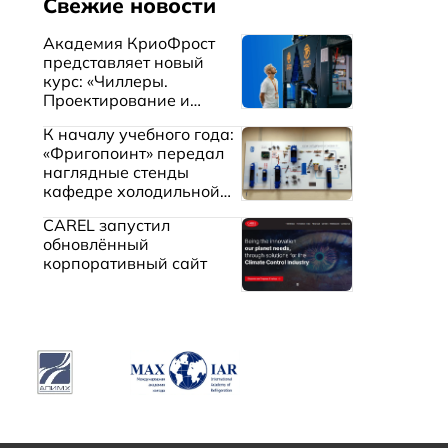
Свежие новости
Академия КриоФрост
представляет новый
курс: «Чиллеры.
Проектирование и
эксплуатация систем
К началу учебного года:
охлаждения жидкостей»
«Фригопоинт» передал
наглядные стенды
кафедре холодильной
техники МГТУ им.
CAREL запустил
Баумана
обновлённый
корпоративный сайт