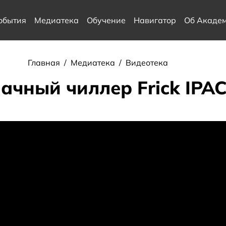
обытия
Медиатека
Обучение
Навигатор
Об Акаде
Главная
/
Медиатека
/
Видеотека
ачный чиллер Frick IPAC