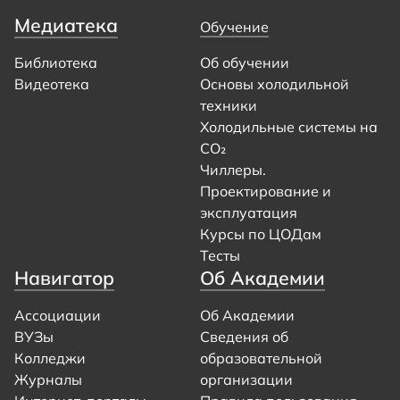
Медиатека
Обучение
Библиотека
Об обучении
Видеотека
Основы холодильной
техники
Холодильные системы на
CO₂
Чиллеры.
Проектирование и
эксплуатация
Курсы по ЦОДам
Тесты
Навигатор
Об Академии
Ассоциации
Об Академии
ВУЗы
Сведения об
Колледжи
образовательной
Журналы
организации