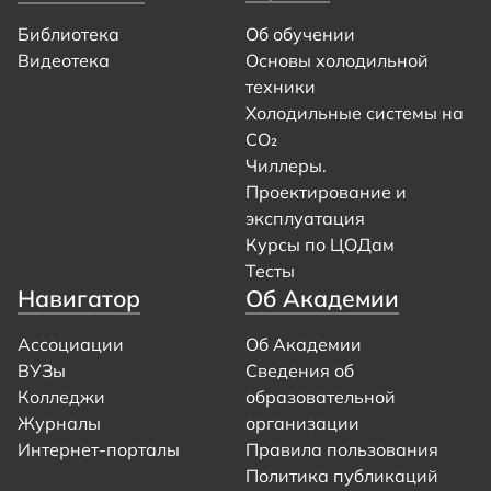
Библиотека
Об обучении
Видеотека
Основы холодильной
техники
Холодильные системы на
CO₂
Чиллеры.
Проектирование и
эксплуатация
Курсы по ЦОДам
Тесты
Навигатор
Об Академии
Ассоциации
Об Академии
ВУЗы
Сведения об
Колледжи
образовательной
Журналы
организации
Интернет-порталы
Правила пользования
Политика публикаций