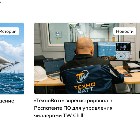
я
История
Новости
«ТехноВатт» зарегистрировал в
ждение
Роспатенте ПО для управления
чиллерами TW Chill