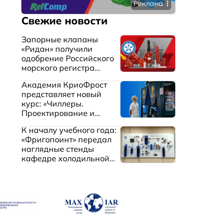
Реклама
Свежие новости
Запорные клапаны
«Ридан» получили
одобрение Российского
морского регистра
судоходства
Академия КриоФрост
представляет новый
курс: «Чиллеры.
Проектирование и
эксплуатация систем
К началу учебного года:
охлаждения жидкостей»
«Фригопоинт» передал
наглядные стенды
кафедре холодильной
техники МГТУ им.
Баумана