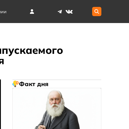
мии
ыпускаемого
я
Факт дня