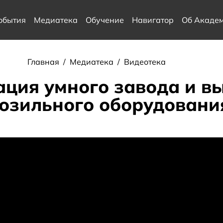
обытия
Медиатека
Обучение
Навигатор
Об Акаде
Главная
/
Медиатека
/
Видеотека
тация умного завода и в
озильного оборудовани