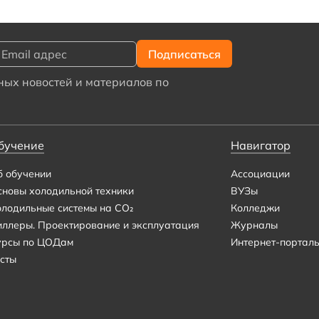
ых новостей и материалов по
бучение
Навигатор
б обучении
Ассоциации
сновы холодильной техники
ВУЗы
олодильные системы на CO₂
Колледжи
иллеры. Проектирование и эксплуатация
Журналы
урсы по ЦОДам
Интернет-портал
сты