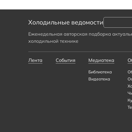
Холодильные ведомости
Еженедельная авторская подборка актуальн
холодильной технике
Лента
События
Медиатека
О
Библиотека
О
Видеотека
О
Х
Ч
К
Те