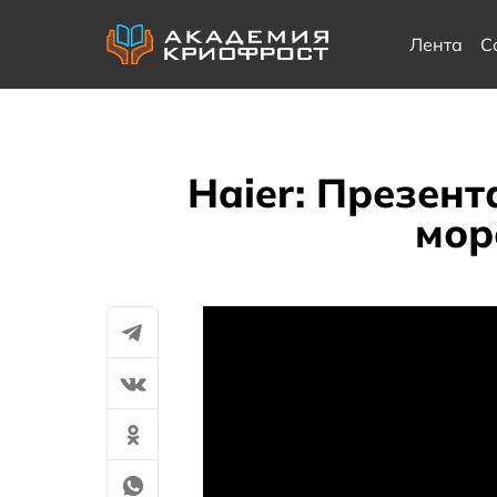
Лента
С
Haier: Презен
мор