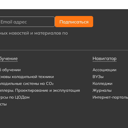
ых новостей и материалов по
бучение
Навигатор
б обучении
Ассоциации
сновы холодильной техники
ВУЗы
олодильные системы на CO₂
Колледжи
иллеры. Проектирование и эксплуатация
Журналы
урсы по ЦОДам
Интернет-портал
сты