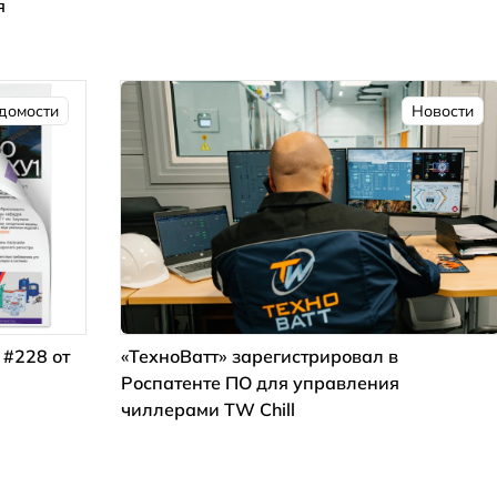
я
домости
Новости
 #228 от
«ТехноВатт» зарегистрировал в
Роспатенте ПО для управления
чиллерами TW Chill