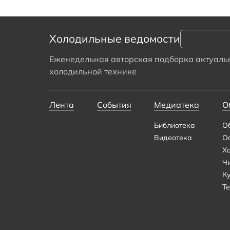
Холодильные ведомости
Еженедельная авторская подборка актуальн
холодильной технике
Лента
События
Медиатека
О
Библиотека
О
Видеотека
О
Х
Ч
К
Те