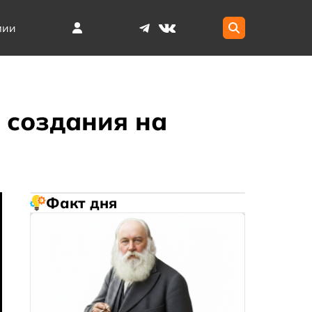
мии
 создания на
Факт дня