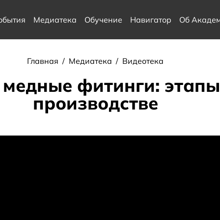
обытия
Медиатека
Обучение
Навигатор
Об Акаде
Главная
/
Медиатека
/
Видеотека
 медные фитинги: этапы
производстве