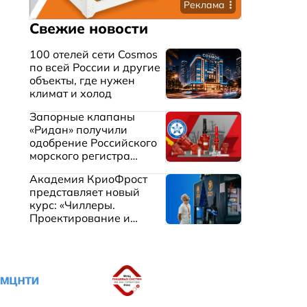
Реклама
Свежие новости
100 отелей сети Cosmos
по всей России и другие
объекты, где нужен
климат и холод
Запорные клапаны
«Ридан» получили
одобрение Российского
морского регистра
судоходства
Академия КриоФрост
представляет новый
курс: «Чиллеры.
Проектирование и
эксплуатация систем
охлаждения жидкостей»