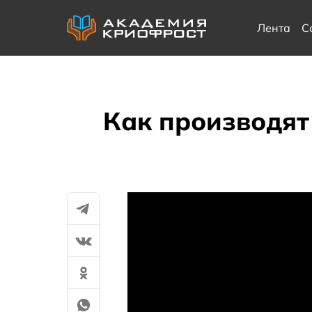
Лента
С
Как производят