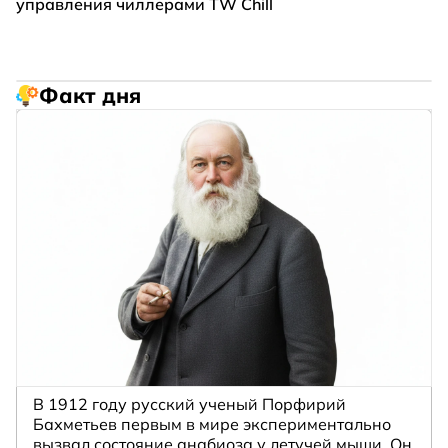
управления чиллерами TW Chill
Факт дня
В 1912 году русский ученый Порфирий
Бахметьев первым в мире экспериментально
вызвал состояние анабиоза у летучей мыши. Он