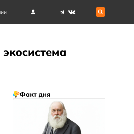
мии
 экосистема
Факт дня