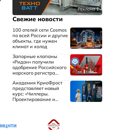
Реклама
Свежие новости
100 отелей сети Cosmos
по всей России и другие
объекты, где нужен
климат и холод
Запорные клапаны
«Ридан» получили
одобрение Российского
морского регистра
судоходства
Академия КриоФрост
представляет новый
курс: «Чиллеры.
Проектирование и
эксплуатация систем
охлаждения жидкостей»