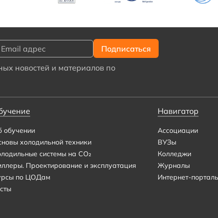
ых новостей и материалов по
бучение
Навигатор
б обучении
Ассоциации
сновы холодильной техники
ВУЗы
олодильные системы на CO₂
Колледжи
иллеры. Проектирование и эксплуатация
Журналы
урсы по ЦОДам
Интернет-портал
сты