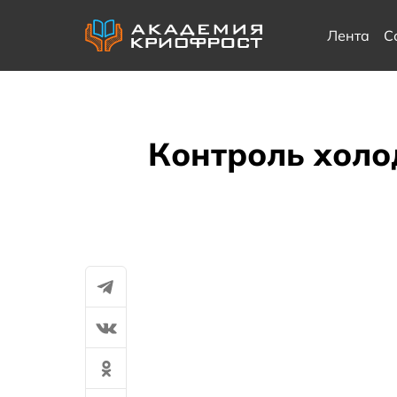
Лента
С
Контроль холо