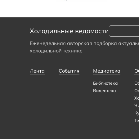
Холодильные ведомости
Еженедельная авторская подборка актуальн
холодильной технике
Лента
События
Медиатека
О
Библиотека
О
Видеотека
О
Х
Ч
К
Те