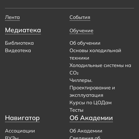
Лента
События
Медиатека
Обучение
Библиотека
Об обучении
Видеотека
Основы холодильной
техники
Холодильные системы на
CO₂
Чиллеры.
Проектирование и
эксплуатация
Курсы по ЦОДам
Тесты
Навигатор
Об Академии
Ассоциации
Об Академии
ВУЗы
Сведения об