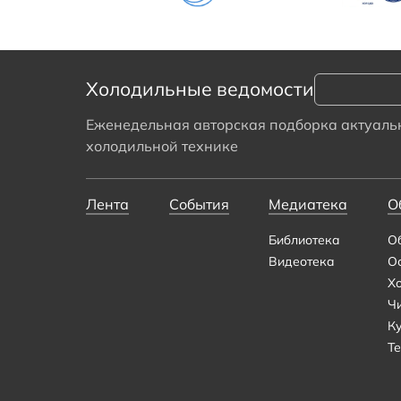
Холодильные ведомости
Еженедельная авторская подборка актуальн
холодильной технике
Лента
События
Медиатека
О
Библиотека
О
Видеотека
О
Х
Ч
К
Те