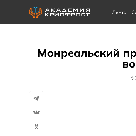
Лента
С
Монреальский пр
во