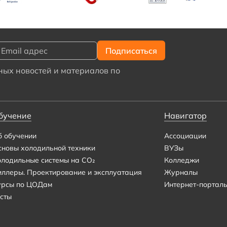
ых новостей и материалов по
бучение
Навигатор
б обучении
Ассоциации
сновы холодильной техники
ВУЗы
олодильные системы на CO₂
Колледжи
иллеры. Проектирование и эксплуатация
Журналы
урсы по ЦОДам
Интернет-портал
сты