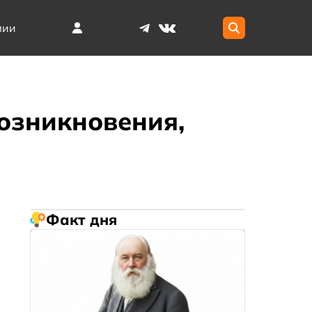
мии
возникновения,
Факт дня