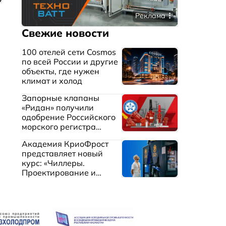
Реклама
Свежие новости
100 отелей сети Cosmos
по всей России и другие
объекты, где нужен
климат и холод
Запорные клапаны
«Ридан» получили
одобрение Российского
морского регистра
судоходства
Академия КриоФрост
представляет новый
курс: «Чиллеры.
Проектирование и
эксплуатация систем
охлаждения жидкостей»