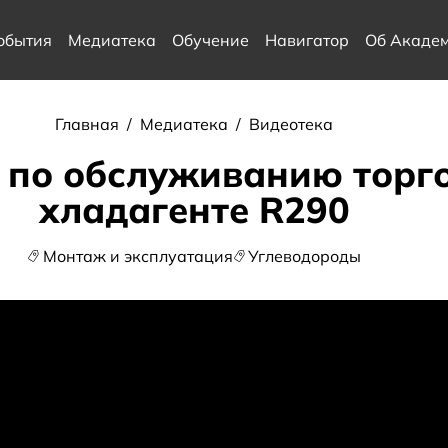
обытия
Медиатека
Обучение
Навигатор
Об Акаде
Главная
/
Медиатека
/
Видеотека
по обслуживанию торго
хладагенте R290
Монтаж и эксплуатация
Углеводороды