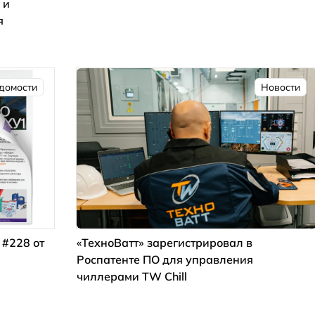
 и
я
домости
Новости
 #228 от
«ТехноВатт» зарегистрировал в
Роспатенте ПО для управления
чиллерами TW Chill