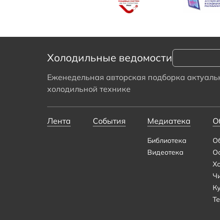
Холодильные ведомости
Еженедельная авторская подборка актуальн
холодильной технике
Лента
События
Медиатека
О
Библиотека
О
Видеотека
О
Х
Ч
К
Те