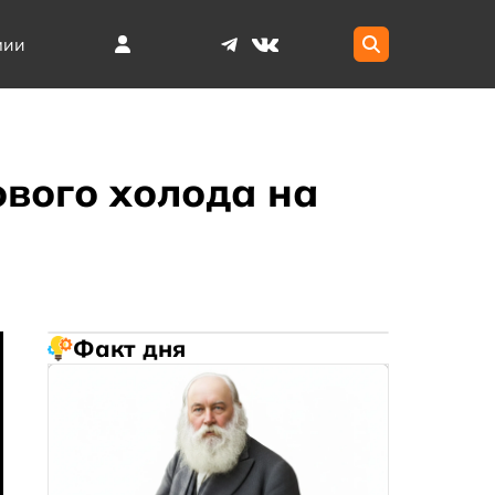
мии
вого холода на
Факт дня