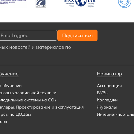
ых новостей и материалов по
бучение
Навигатор
б обучении
Ассоциации
сновы холодильной техники
ВУЗы
олодильные системы на CO₂
Колледжи
иллеры. Проектирование и эксплуатация
Журналы
урсы по ЦОДам
Интернет-портал
сты