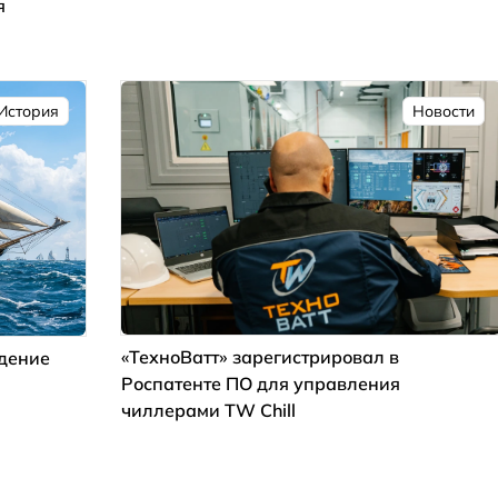
я
История
Новости
«ТехноВатт» зарегистрировал в
ждение
Роспатенте ПО для управления
чиллерами TW Chill