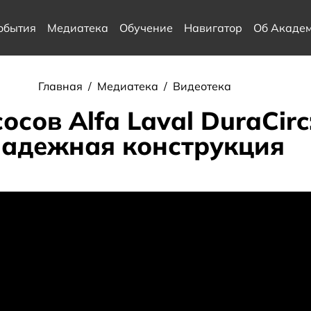
обытия
Медиатека
Обучение
Навигатор
Об Акаде
Главная
/
Медиатека
/
Видеотека
сов Alfa Laval DuraCirc
надежная конструкция