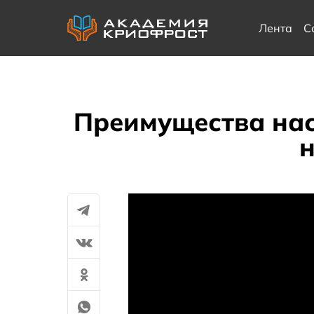
Лента
С
Преимущества насо