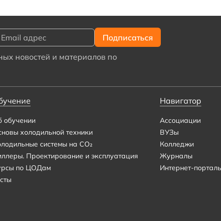
ых новостей и материалов по
бучение
Навигатор
б обучении
Ассоциации
сновы холодильной техники
ВУЗы
олодильные системы на CO₂
Колледжи
иллеры. Проектирование и эксплуатация
Журналы
урсы по ЦОДам
Интернет-портал
сты