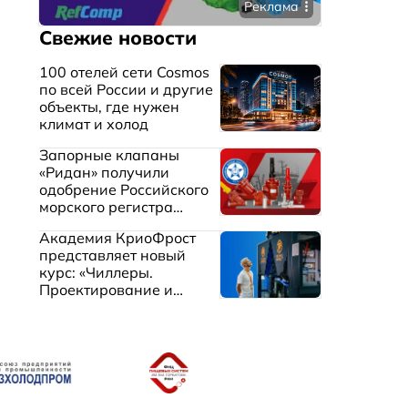
Реклама
Свежие новости
100 отелей сети Cosmos
по всей России и другие
объекты, где нужен
климат и холод
Запорные клапаны
«Ридан» получили
одобрение Российского
морского регистра
судоходства
Академия КриоФрост
представляет новый
курс: «Чиллеры.
Проектирование и
эксплуатация систем
охлаждения жидкостей»