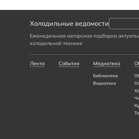
Холодильные ведомости
Еженедельная авторская подборка актуальн
холодильной технике
Лента
События
Медиатека
О
Библиотека
О
Видеотека
О
Х
Ч
К
Те