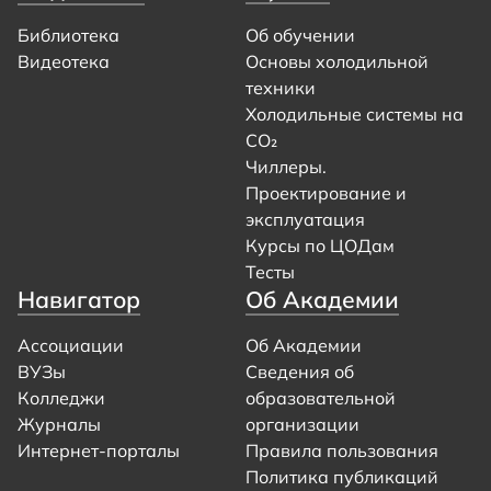
Библиотека
Об обучении
Видеотека
Основы холодильной
техники
Холодильные системы на
CO₂
Чиллеры.
Проектирование и
эксплуатация
Курсы по ЦОДам
Тесты
Навигатор
Об Академии
Ассоциации
Об Академии
ВУЗы
Сведения об
Колледжи
образовательной
Журналы
организации
Интернет-порталы
Правила пользования
Политика публикаций