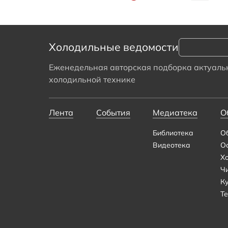
Холодильные ведомости
Еженедельная авторская подборка актуальн
холодильной технике
Лента
События
Медиатека
О
Библиотека
О
Видеотека
О
Х
Ч
К
Те