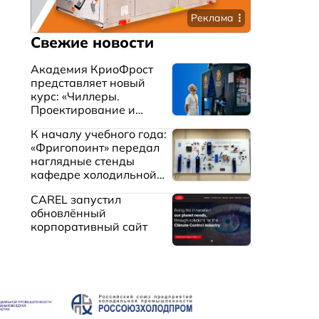
Реклама
Свежие новости
Академия КриоФрост
представляет новый
курс: «Чиллеры.
Проектирование и
эксплуатация систем
К началу учебного года:
охлаждения жидкостей»
«Фригопоинт» передал
наглядные стенды
кафедре холодильной
техники МГТУ им.
CAREL запустил
Баумана
обновлённый
корпоративный сайт