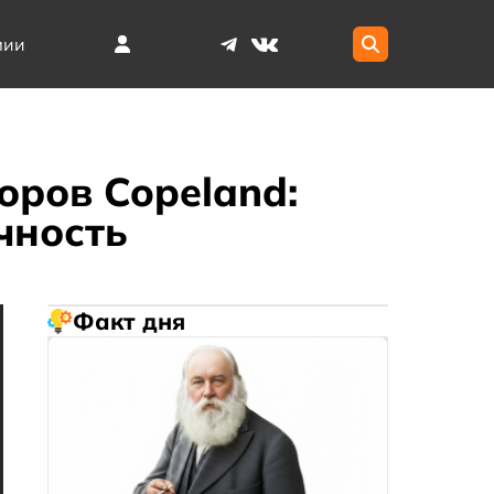
мии
оров Copeland:
чность
Факт дня