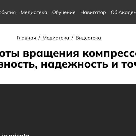
обытия
Медиатека
Обучение
Навигатор
Об Акаде
Главная
/
Медиатека
/
Видеотека
оты вращения компресс
ность, надежность и то