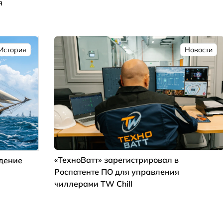
я
История
Новости
«ТехноВатт» зарегистрировал в
ждение
Роспатенте ПО для управления
чиллерами TW Chill