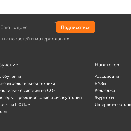
ых новостей и материалов по
бучение
Навигатор
б обучении
Ассоциации
сновы холодильной техники
ВУЗы
олодильные системы на CO₂
Колледжи
иллеры. Проектирование и эксплуатация
Журналы
урсы по ЦОДам
Интернет-портал
сты