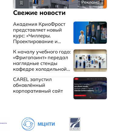
Реклама
Свежие новости
Академия КриоФрост
представляет новый
курс: «Чиллеры.
Проектирование и
эксплуатация систем
К началу учебного года:
охлаждения жидкостей»
«Фригопоинт» передал
наглядные стенды
кафедре холодильной
техники МГТУ им.
CAREL запустил
Баумана
обновлённый
корпоративный сайт