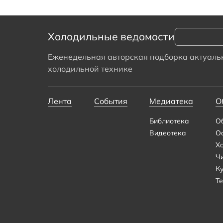
Холодильные ведомости
Еженедельная авторская подборка актуальн
холодильной технике
Лента
События
Медиатека
О
Библиотека
О
Видеотека
О
Х
Ч
К
Те