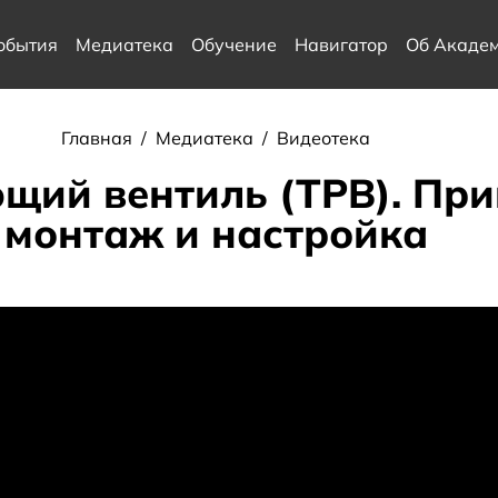
обытия
Медиатека
Обучение
Навигатор
Об Акаде
Главная
/
Медиатека
/
Видеотека
щий вентиль (ТРВ). При
монтаж и настройка