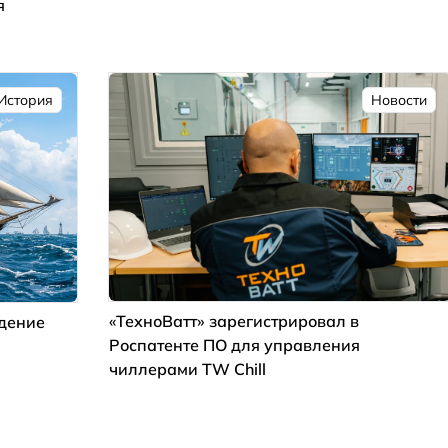
я
История
Новости
«ТехноВатт» зарегистрировал в
ждение
Роспатенте ПО для управления
чиллерами TW Chill