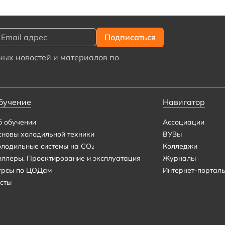
ых новостей и материалов по
бучение
Навигатор
б обучении
Ассоциации
сновы холодильной техники
ВУЗы
олодильные системы на CO₂
Колледжи
иллеры. Проектирование и эксплуатация
Журналы
урсы по ЦОДам
Интернет-портал
сты