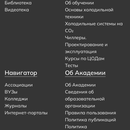
Библиотека
Об обучении
Видеотека
Основы холодильной
техники
Холодильные системы на
CO₂
Чиллеры.
Проектирование и
эксплуатация
Курсы по ЦОДам
Тесты
Навигатор
Об Академии
Ассоциации
Об Академии
ВУЗы
Сведения об
Колледжи
образовательной
Журналы
организации
Интернет-порталы
Правила пользования
Политика публикаций
Политика