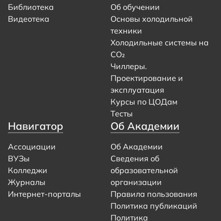
Библиотека
Об обучении
Видеотека
Основы холодильной
техники
Холодильные системы на
CO₂
Чиллеры.
Проектирование и
эксплуатация
Курсы по ЦОДам
Тесты
Навигатор
Об Академии
Ассоциации
Об Академии
ВУЗы
Сведения об
Колледжи
образовательной
Журналы
организации
Интернет-порталы
Правила пользования
Политика публикаций
Политика