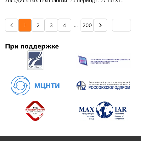
холодильных технологий, за период с 27 по 31
июля 2026 г.
1
2
3
4
...
200
При поддержке