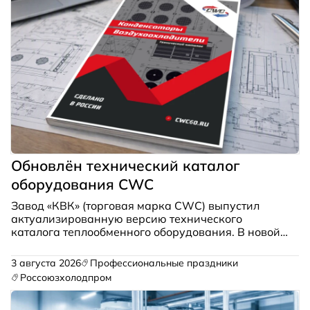
Обновлён технический каталог
оборудования CWC
Завод «КВК» (торговая марка CWC) выпустил
актуализированную версию технического
каталога теплообменного оборудования. В новой
редакции пересмотрены и уточнены технические
характеристики, габаритные размеры и
3 августа 2026
Профессиональные праздники
параметры производительности по всему
Россоюзхолодпром
ассортименту продукции.