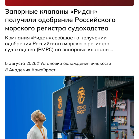
Запорные клапаны «Ридан»
получили одобрение Российского
морского регистра судоходства
Компания «Ридан» сообщает о получении
одобрения Российского морского регистра
судоходства (РМРС) на запорные клапаны
моделей
SVA‑M
и
SNV‑M
. Продукция прошла
оценку соответствия требованиям для
5 августа 2026
Установки охлаждения жидкости
применения на рыболовных траулерах в системах
Академия КриоФрост
холодоснабжения.