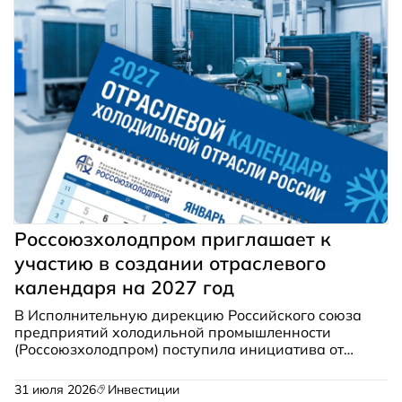
Россоюзхолодпром приглашает к
участию в создании отраслевого
календаря на 2027 год
В Исполнительную дирекцию Российского союза
предприятий холодильной промышленности
(Россоюзхолодпром) поступила инициатива от
компаний «Спектропласт» и «Крео-Групп» о
создании под эгидой Союза отраслевого
31 июля 2026
Инвестиции
календаря на 2027 год. Проект предполагается