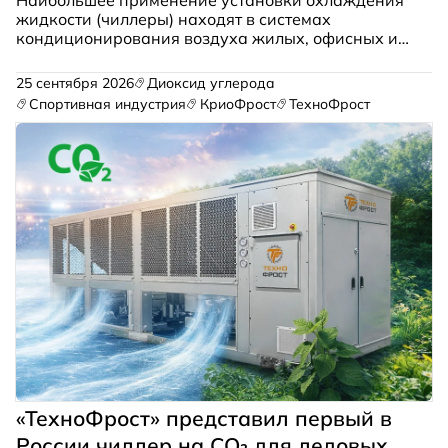
Наибольшее применение установки охлаждения
жидкости (чиллеры) находят в системах
кондиционирования воздуха жилых, офисных и
промышленных зданий.
25 сентября 2026
Диоксид углерода
Спортивная индустрия
КриоФрост
ТехноФрост
«ТехноФрост» представил первый в
России чиллер на CO₂ для ледовых