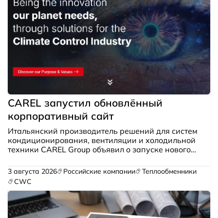
CAREL запустил обновлённый
корпоративный сайт
Итальянский производитель решений для систем
кондиционирования, вентиляции и холодильной
техники CAREL Group объявил о запуске нового
корпоративного веб-сайта. Платформа создана с
целью упростить доступ к информации о
3 августа 2026
Российские компании
Теплообменники
компании для клиентов, партнёров и всех
CWC
заинтересованных сторон.