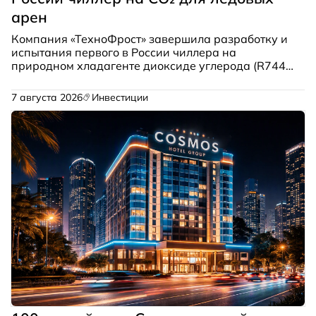
арен
Компания «ТехноФрост» завершила разработку и
испытания первого в России чиллера на
природном хладагенте диоксиде углерода (R744),
предназначенного для открытых ледовых катков.
Установка успешно прошла нагрузочные тесты и
7 августа 2026
Инвестиции
готовится к серийному выпуску.