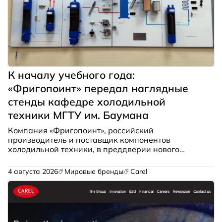
К началу учебного года:
«Фригопоинт» передал наглядные
стенды кафедре холодильной
техники МГТУ им. Баумана
Компания «Фригопоинт», российский
производитель и поставщик компонентов
холодильной техники, в преддверии нового
учебного года передала экспозиционные стенды
кафедре Э4 «Холодильная и криогенная техника,
4 августа 2026
Мировые бренды
Carel
системы кондиционирования и
жизнеобеспечения» МГТУ им. Н.Э. Баумана.