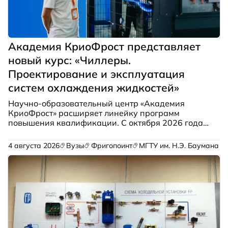
Академия КриоФрост представляет
новый курс: «Чиллеры.
Проектирование и эксплуатация
систем охлаждения жидкостей»
Научно-образовательный центр «Академия
КриоФрост» расширяет линейку программ
повышения квалификации. С октября 2026 года
стартует курс, полностью посвящённый чиллерам
— от базовых принципов до грамотной
4 августа 2026
Вузы
Фригопоинт
МГТУ им. Н.Э. Баумана
эксплуатации.