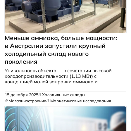
Меньше аммиака, больше мощности:
в Австралии запустили крупный
холодильный склад нового
поколения
Уникальность объекта — в сочетании высокой
холодопроизводительности (1,13 МВт) с
концепцией малой заправки аммиака и
прогнозируемым удельным энергопотреблением
(SEC) всего 8–9 кВт*ч на кубический метр в год.
15 декабря 2025
Холодильные склады
Магазиностроение
Маркетинговые исследования