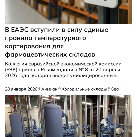
В ЕАЭС вступили в силу единые
правила температурного
картирования для
фармацевтических складов
Коллегия Евразийской экономической комиссии
(ЕЭК) приняла Рекомендацию № 8 от 20 апреля
2026 года, которая вводит унифицированные
подходы к проведению температурного
картирования зон хранения лекарственных
28 января 2026
Аммиак
Холодильные склады
Gea
средств в странах ЕАЭС. Единые требования
начали действовать с 23 мая 2026 года.