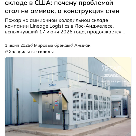
складе в США: почему проблемой
стал не аммиак, а конструкция стен
Пожар на аммиачном холодильном складе
компании Lineage Logistics в Лос-Анджелесе,
вспыхнувший 17 июня 2026 года, продолжается
уже несколько дней. 20 июня мэр города Карен
Басс объявила режим чрезвычайной ситуации,
1 июня 2026
Мировые бренды
Аммиак
чтобы привлечь дополнительные ресурсы штата.
Холодильные склады