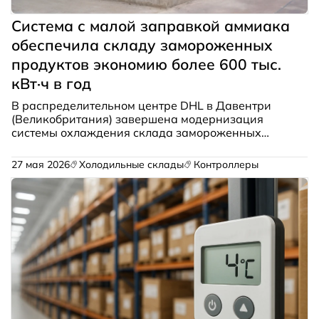
Система с малой заправкой аммиака
обеспечила складу замороженных
продуктов экономию более 600 тыс.
кВт·ч в год
В распределительном центре DHL в Давентри
(Великобритания) завершена модернизация
системы охлаждения склада замороженных
продуктов. Внедрение аммиачной системы с
малой заправкой Azanefreezer 2.0 от Star
27 мая 2026
Холодильные склады
Контроллеры
Refrigeration позволило сократить годовое
потребление электроэнергии более чем на 600
тыс. кВт·ч.