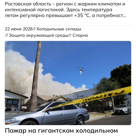
Ростовская область – регион с жарким климатом и
интенсивной логистикой. Здесь температура
летом регулярно превышает +35 °C, а потребность
в надёжном хранении продуктов – от
замороженного мяса до спелых фруктов –
22 июня 2026
Холодильные склады
огромна.
Защита окружающей среды
Спорно
Пожар на гигантском холодильном