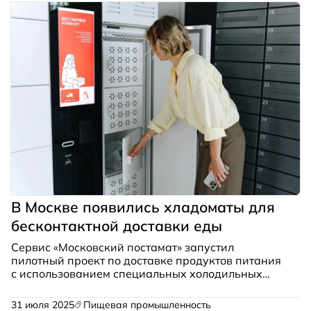
комплекса успешно реализовала ГК «КриоФрост».
В Москве появились хладоматы для
бесконтактной доставки еды
Сервис «Московский постамат» запустил
пилотный проект по доставке продуктов питания
с использованием специальных холодильных
устройств. Первый хладомат установлен
в инновационном кластере «Ломоносов», где
31 июля 2025
Пищевая промышленность