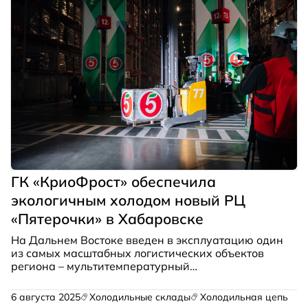
ГК «КриоФрост» обеспечила
экологичным холодом новый РЦ
«Пятерочки» в Хабаровске
На Дальнем Востоке введен в эксплуатацию один
из самых масштабных логистических объектов
региона – мультитемпературный
распределительный центр торговой сети
«Пятерочка» (X5 Group). Проект холодоснабжения
6 августа 2025
Холодильные склады
Холодильная цепь
на природном хладагенте CO2 для нового