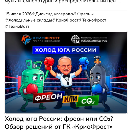
мультитемпературный распределительный центр
розничной сети «Магнит». Площадь
логистического комплекса составляет почти 47
15 июля 2026
Диоксид углерода
Фреоны
тысяч квадратных метров. Проект
Холодильные склады
КриоФрост
ТехноФрост
холодоснабжения реализован ГК «КриоФрост».
ТехноВатт
Холод юга России: фреон или CO₂?
Обзор решений от ГК «КриоФрост»