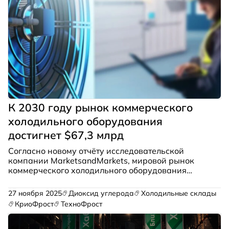
К 2030 году рынок коммерческого
холодильного оборудования
достигнет $67,3 млрд
Согласно новому отчёту исследовательской
компании MarketsandMarkets, мировой рынок
коммерческого холодильного оборудования
продолжит уверенный рост. Ожидается, что его
объём увеличится с $51,26 млрд в 2025 году до
27 ноября 2025
Диоксид углерода
Холодильные склады
$67,31 млрд к 2030-му, демонстрируя совокупный
КриоФрост
ТехноФрост
годовой темп роста на уровне 5,6%.