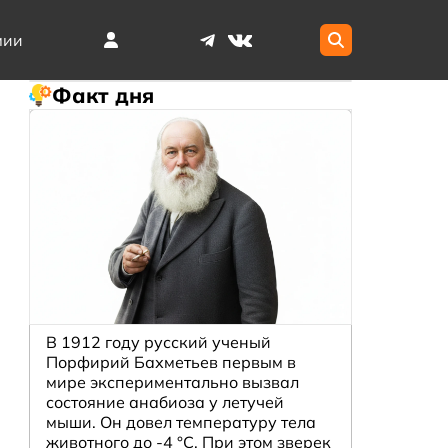
мии
Факт дня
В 1912 году русский ученый
Порфирий Бахметьев первым в
мире экспериментально вызвал
состояние анабиоза у летучей
мыши. Он довел температуру тела
животного до -4 °C. При этом зверек