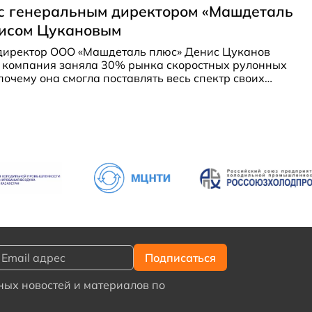
оить показатель. Что обеспечило проекту
с генеральным директором «Машдеталь
ост?
исом Цукановым
директор ООО «Машдеталь плюс» Денис Цуканов
к компания заняла 30% рынка скоростных рулонных
 почему она смогла поставлять весь спектр своих
, завес и другой продукции крупнейшим
 пищевой промышленности.
ых новостей и материалов по