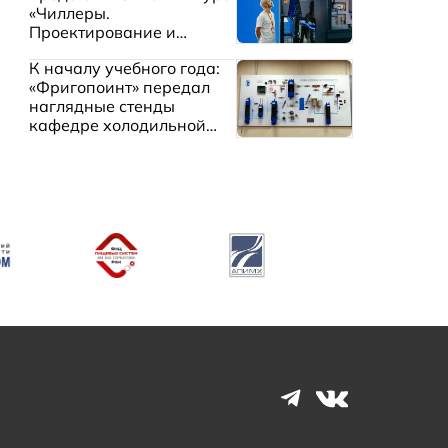
«Чиллеры.
Проектирование и
эксплуатация систем
К началу учебного года:
охлаждения жидкостей»
«Фригопоинт» передал
наглядные стенды
кафедре холодильной
техники МГТУ им.
Баумана