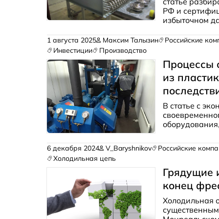
статье разбир
РФ и сертифиц
избыточном д
оборудованием
1 августа 2025
Максим Талызин
Российские ком
Инвестиции
Производство
Процессы 
из пластик
последств
В статье с эк
своевременно
оборудования,
пластика.
6 декабря 2024
V_Baryshnikov
Российские компа
Холодильная цепь
Грядущие 
конец фре
Холодильная о
существенными