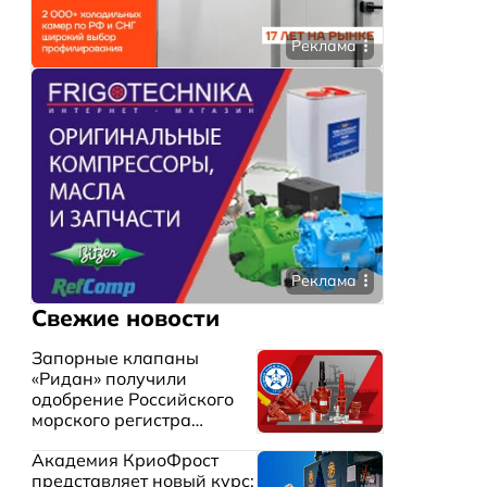
Реклама
Реклама
Свежие новости
Запорные клапаны
«Ридан» получили
одобрение Российского
морского регистра
судоходства
Академия КриоФрост
представляет новый курс: