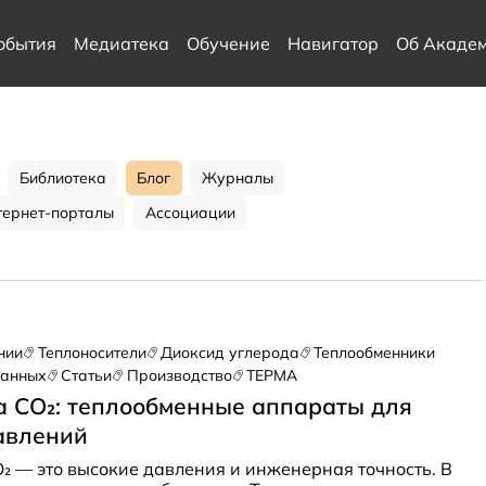
обытия
Медиатека
Обучение
Навигатор
Об Акаде
Библиотека
Блог
Журналы
тернет-порталы
Ассоциации
нии
Теплоносители
Диоксид углерода
Теплообменники
данных
Статьи
Производство
ТЕРМА
а CO₂: теплообменные аппараты для
авлений
₂ — это высокие давления и инженерная точность. В