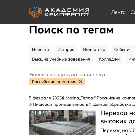
Лента
С
Поиск по тегам
Новости
История
Видеотека
События
Высшие учебные заведения
Колледжи
Ин
Российские компании
5 февраля 2026
Marina_Terma
Российские компа
Пищевая промышленность
Центры обработки 
Переход н
высоких д
Переход на CO