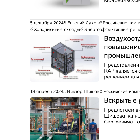
Монреальскому
законодательс
обзоре Влади
Групп».
5 декабря 2024
Евгений Сухов
Российские комп
Холодильные склады
Энергоэффективные реш
Воздухоот
повышение
промышлен
Представленн
RAP является
решением для
18 апреля 2024
Виктор Шишов
Российские комп
Вскрытые 
Предлагаем в
Шишова, к.т.н.
Сергеевича Т
холодильного 
три отечеств
холодильное о