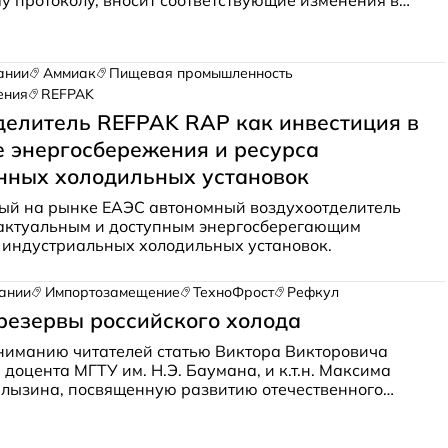
 протоколу, вносит соответствующие изменения в
тво. Подробности о причинах и последствиях в новом
мира Барышникова, генерального директора «ТОП
ании
Аммиак
Пищевая промышленность
ения
REFPAK
делитель REFPAK RAP как инвестиция в
 энергосбережения и ресурса
ных холодильных установок
ый на рынке ЕАЭС автономный воздухоотделитель
 актуальным и доступным энергосберегающим
 индустриальных холодильных установок.
ании
Импортозамещение
ТехноФрост
Рефкул
резервы российского холода
ниманию читателей статью Виктора Викторовича
, доцента МГТУ им. Н.Э. Баумана, и к.т.н. Максима
алызина, посвященную развитию отечественного
машиностроения после 2022 года. Авторы посетили
енных завода, производящих промышленное
борудование: «Рефкул», «ТехноФрост» и НПП