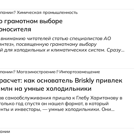
Оказалось, что эти предприятия загружены более чем
ло заказов продолжает расти, в связи с чем идет
мпании
Химическая промышленность
щивание производственных мощностей. Об это и не
 о грамотном выборе
е в статье.
оносителя
 вниманию читателей статью специалистов АО
интез», посвященную грамотному выбору
й для холодильных и климатических систем. Сразу
ь, что в России нет системы сертификации
ителей, которая бы защищала потребителей от
го товара. А ГОСТы, регламентирующие технические
мпании
Магазиностроение
Импортозамещение
изкозамерзающих составов и охлаждающих
зработаны еще в советское время и в них попросту
асчет: как основатель Briskly привлек
яд показателей, манипуляции с которыми и позволяют
5 млн на умные холодильники
м производителям насыщать рынок некачественной
в самообслуживания пришла к Глебу Харитонову в
только год спустя он нашел формат, в который
нты и инвесторы, — умные холодильники. Они
ерами и платежными системами и позволяют
ки с продуктами и готовой едой без кассиров. За 2022
тво изделий под брендом Briskly нарастило годовую
пании
9 млн рублей, к концу 2023-го предприниматель