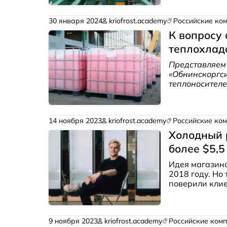
«Климатика». 
на 100% и чис
30 января 2024
kriofrost.academy
Российские ко
активное нара
К вопросу
только, читайт
теплохлад
Представляем
«Обнинскоргс
теплоносителе
важно отметит
теплохладонос
некачественно
14 ноября 2023
kriofrost.academy
Российские ко
требования н
жидкостей, ра
Холодный р
отсутствует р
более $5,
меркантильны
продукцией.
Идея магазино
2018 году. Но 
поверили клие
оснащены кам
открывать точ
год производс
9 ноября 2023
kriofrost.academy
Российские ком
выручку до 20