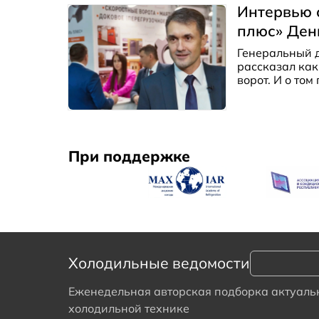
планирует удв
Интервью 
динамичный р
плюс» Ден
Генеральный 
рассказал ка
ворот. И о том
ворот, дверей
предприятиям
При поддержке
Холодильные ведомости
Еженедельная авторская подборка актуальн
холодильной технике