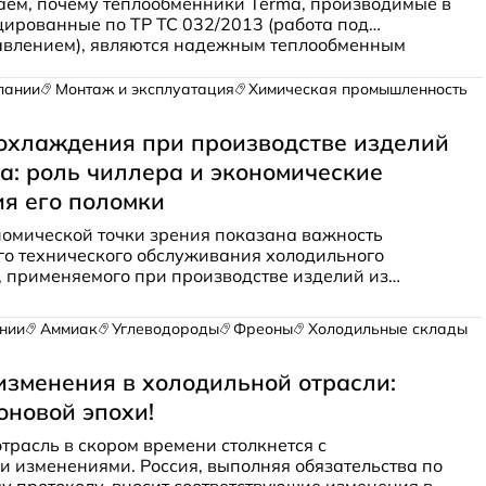
аем, почему теплообменники Terma, производимые в
ированные по ТР ТС 032/2013 (работа под
авлением), являются надежным теплообменным
 для транскритических систем.
пании
Монтаж и эксплуатация
Химическая промышленность
охлаждения при производстве изделий
а: роль чиллера и экономические
ия его поломки
ономической точки зрения показана важность
го технического обслуживания холодильного
 применяемого при производстве изделий из
нии
Аммиак
Углеводороды
Фреоны
Холодильные склады
изменения в холодильной отрасли:
оновой эпохи!
трасль в скором времени столкнется с
 изменениями. Россия, выполняя обязательства по