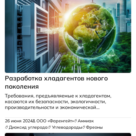
Разработка хладагентов нового
поколения
Требования, предъявляемые к хладагентам,
касаются их безопасности, экологичности,
производительности и экономической
эффективности. Безопасность подразумевает
нетоксичность и малый риск воспламенения,
26 июня 2024
ООО «Фаренгейт»
Аммиак
экологические требования включают нулевую
Диоксид углерода
Углеводороды
Фреоны
озоноразрушающую способность (ОРС) и низкий
потенциал глобального потепления (ПГП), с точки