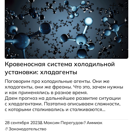
зрения производительности хладагент должен
производить большое количество скрытой теплоты
испарения, а фазовый переход должен
происходить при постоянном давлении,
экономическая эффективность требует, чтобы
хладагент имел разумную цену и был доступен
даже в развивающихся странах.
Кровеносная система холодильной
установки: хладагенты
Поговорим про холодильные агенты. Они же
хладагенты, они же фреоны. Что это, зачем нужны
и как применялись в разное время.
Даем прогноз на дальнейшее развитие ситуации
с хладагентами. Поэтапно описываем сложности,
с которыми сталкивались и сталкиваются
специалисты при производстве и проектировании
холодильных установок. Материал носит
28 сентября 2023
Максим Перегудов
Аммиак
ознакомительный характер и будет интересен как
Законодательство
холодильным специалистам, так и конечным