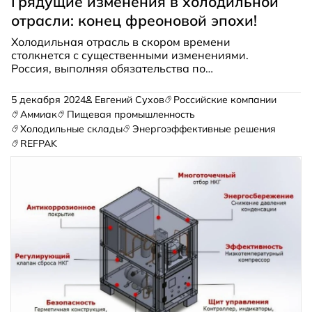
Грядущие изменения в холодильной
отрасли: конец фреоновой эпохи!
Холодильная отрасль в скором времени
столкнется с существенными изменениями.
Россия, выполняя обязательства по
Монреальскому протоколу, вносит
соответствующие изменения в законодательство.
5 декабря 2024
Евгений Сухов
Российские компании
Подробности о причинах и последствиях в новом
Аммиак
Пищевая промышленность
обзоре Владимира Барышникова, генерального
Холодильные склады
Энергоэффективные решения
директора «ТОП Групп».
REFPAK