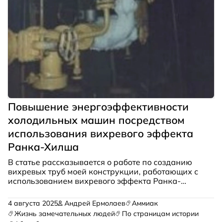
Повышение энергоэффективности
холодильных машин посредством
использования вихревого эффекта
Ранка-Хилша
В статье рассказывается о работе по созданию
вихревых труб моей конструкции, работающих с
использованием вихревого эффекта Ранка-
Хилша на аммиачных холодильных установках, в
бытовых холодильниках и кондиционерах.
4 августа 2025
Андрей Ермолаев
Аммиак
Жизнь замечательных людей
По страницам истории