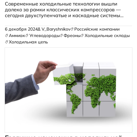
Современные холодильные технологии вышли
далеко за рамки классических компрессоров —
сегодня двухступенчатые и каскадные системы
позволяют достигать температур до -85°C,
открывая новые возможности для
6 декабря 2024
V_Baryshnikov
Российские компании
промышленности и науки.
Аммиак
Углеводороды
Фреоны
Холодильные склады
Холодильная цепь